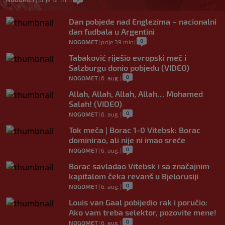
Dan pobjede nad Englezima – nacionalni
dan fudbala u Argentini
0
NOGOMET
|
prije 39 min
|
Tabaković riješio evropski meč i
Salzburgu donio pobjedu (VIDEO)
0
NOGOMET
|
6. aug.
|
Allah, Allah, Allah, Allah… Mohamed
Salah! (VIDEO)
0
NOGOMET
|
6. aug.
|
Tok meča | Borac 1-0 Vitebsk: Borac
dominirao, ali nije ni imao sreće
0
NOGOMET
|
6. aug.
|
Borac savladao Vitebsk i sa značajnim
kapitalom čeka revanš u Bjelorusiji
0
NOGOMET
|
6. aug.
|
Louis van Gaal pobijedio rak i poručio:
Ako vam treba selektor, pozovite mene!
0
NOGOMET
|
6. aug.
|