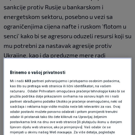
sankcije protiv Rusije u bankarskom i
energetskom sektoru, posebno u vezi sa
ograničenjima cijena nafte i ruskom 'flotom u
senci' kako bi se agresoru oduzeli resursi koji su
mu potrebni za nastavak agresije protiv
Ukrajine, kao i da preduzme mere radi
sprečavanja zaobilaženja sankcija".
Brinemo o vašoj privatnosti
"Rusija mora da bude pozvana na odgovornost i
Mi i naši
603
partneri pohranjujemo i pristupamo osobnim podacima,
kao što su pretraga web stranica ili lični identifikatori, na vašem
da plati punu nadoknadu za nezakoniti
računaru . Odabir Prihvatam omogućava praćenje tehnologije kako bi se
pružila podrška dolje prikazanim svrhama na osnovu kojih mi i naši
agresorski rat protiv Ukrajine. Ruska imovina u
partneri obrađujemo podatke Ukoliko je praćenje onemogućeno, neki od
sadržaja i reklama koje vidite možda neće biti relevantni za vas. Ovaj
svim mogućim oblicima igra konstruktivnu
odabir postavki možete ponovno odabrati i pritom promijeniti trenutni
ulogu u oporavku Ukrajine u skladu sa
odabir ili pristanak tako što ćete kliknuti na Upravljaj željenim
postavkama link na dnu ove web stranice [ili plutajuću ikonu u donjem
odredbama međunarodnog prava", navodi se u
lijevom dijelu web stranice, ako je primjenjivo]. Vaš odabir će se
mijenjati u okviru našeg Wеб локација. Za više detalja, pogledajte