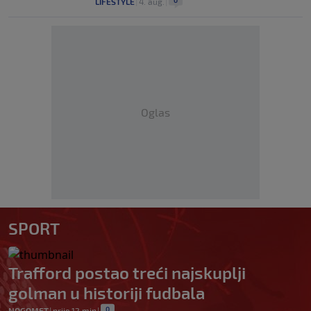
LIFESTYLE
|
4. aug.
|
Oglas
SPORT
Trafford postao treći najskuplji
golman u historiji fudbala
0
NOGOMET
|
prije 12 min
|