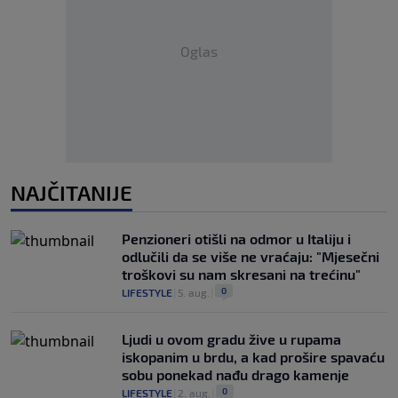
Oglas
NAJČITANIJE
Penzioneri otišli na odmor u Italiju i
odlučili da se više ne vraćaju: "Mjesečni
troškovi su nam skresani na trećinu"
0
LIFESTYLE
|
5. aug.
|
Ljudi u ovom gradu žive u rupama
iskopanim u brdu, a kad prošire spavaću
sobu ponekad nađu drago kamenje
0
LIFESTYLE
|
2. aug.
|