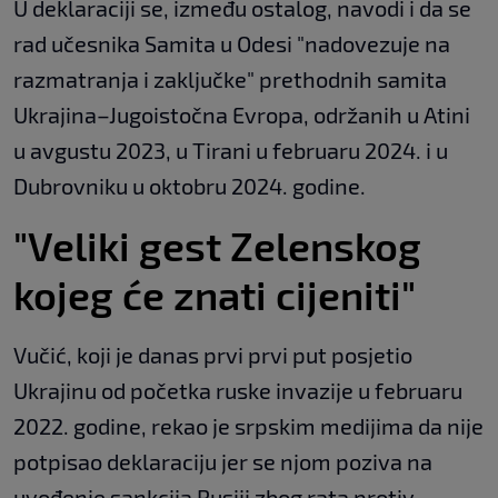
U deklaraciji se, između ostalog, navodi i da se
rad učesnika Samita u Odesi "nadovezuje na
razmatranja i zaključke" prethodnih samita
Ukrajina–Jugoistočna Evropa, održanih u Atini
u avgustu 2023, u Tirani u februaru 2024. i u
Dubrovniku u oktobru 2024. godine.
"Veliki gest Zelenskog
kojeg će znati cijeniti"
Vučić, koji je danas prvi prvi put posjetio
Ukrajinu od početka ruske invazije u februaru
2022. godine, rekao je srpskim medijima da nije
potpisao deklaraciju jer se njom poziva na
uvođenje sankcija Rusiji zbog rata protiv