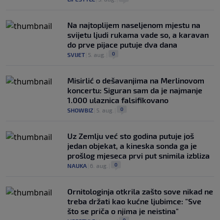
Na najtoplijem naseljenom mjestu na
svijetu ljudi rukama vade so, a karavan
do prve pijace putuje dva dana
0
SVIJET
|
5. aug.
|
Misirlić o dešavanjima na Merlinovom
koncertu: Siguran sam da je najmanje
1.000 ulaznica falsifikovano
0
SHOWBIZ
|
5. aug.
|
Uz Zemlju već sto godina putuje još
jedan objekat, a kineska sonda ga je
prošlog mjeseca prvi put snimila izbliza
0
NAUKA
|
6. aug.
|
Ornitologinja otkrila zašto sove nikad ne
treba držati kao kućne ljubimce: "Sve
što se priča o njima je neistina"
0