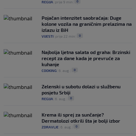
0
REGIJA
|
prije 9 min
|
Pojačan intenzitet saobraćaja: Duge
kolone vozila na graničnim prelazima na
izlazu iz BiH
0
VIJESTI
|
prije 22 min
|
Najbolja ljetna salata od graha: Brzinski
recept za dane kada je prevruće za
kuhanje
0
COOKING
|
6. aug.
|
Zelenski u subotu dolazi u službenu
posjetu Srbiji
0
REGIJA
|
6. aug.
|
Krema ili sprej za sunčanje?
Dermatolozi otkrili šta je bolji izbor
0
ZDRAVLJE
|
6. aug.
|