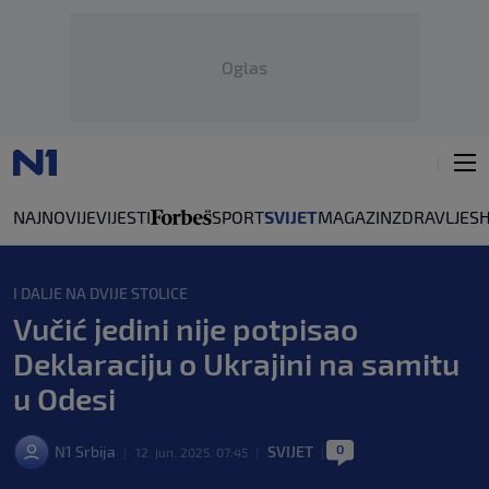
Oglas
NAJNOVIJE
VIJESTI
SPORT
SVIJET
MAGAZIN
ZDRAVLJE
S
I DALJE NA DVIJE STOLICE
Vučić jedini nije potpisao
Deklaraciju o Ukrajini na samitu
u Odesi
0
N1 Srbija
SVIJET
|
12. jun. 2025. 07:45
|
|