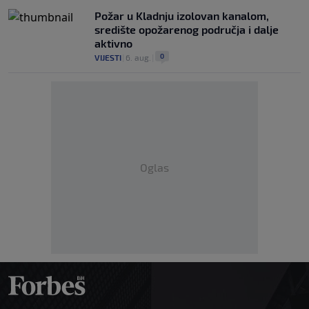
Požar u Kladnju izolovan kanalom,
središte opožarenog područja i dalje
aktivno
0
VIJESTI
|
6. aug.
|
Oglas