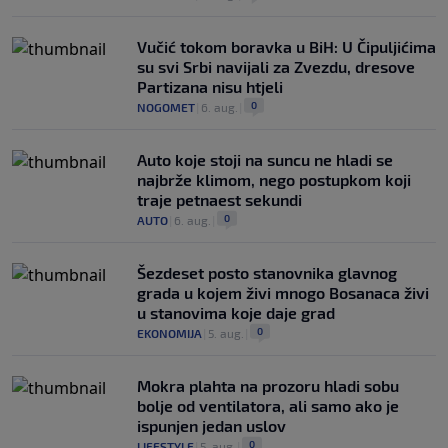
Vučić tokom boravka u BiH: U Čipuljićima
su svi Srbi navijali za Zvezdu, dresove
Partizana nisu htjeli
0
NOGOMET
|
6. aug.
|
Auto koje stoji na suncu ne hladi se
najbrže klimom, nego postupkom koji
traje petnaest sekundi
0
AUTO
|
6. aug.
|
Šezdeset posto stanovnika glavnog
grada u kojem živi mnogo Bosanaca živi
u stanovima koje daje grad
0
EKONOMIJA
|
5. aug.
|
Mokra plahta na prozoru hladi sobu
bolje od ventilatora, ali samo ako je
ispunjen jedan uslov
0
LIFESTYLE
|
5. aug.
|