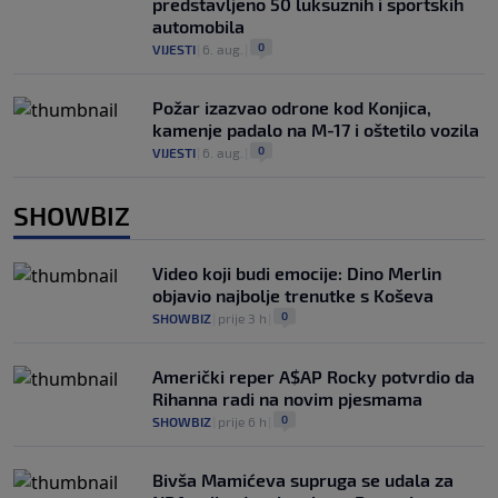
predstavljeno 50 luksuznih i sportskih
automobila
0
VIJESTI
|
6. aug.
|
Požar izazvao odrone kod Konjica,
kamenje padalo na M-17 i oštetilo vozila
0
VIJESTI
|
6. aug.
|
SHOWBIZ
Video koji budi emocije: Dino Merlin
objavio najbolje trenutke s Koševa
0
SHOWBIZ
|
prije 3 h
|
Američki reper A$AP Rocky potvrdio da
Rihanna radi na novim pjesmama
0
SHOWBIZ
|
prije 6 h
|
Bivša Mamićeva supruga se udala za