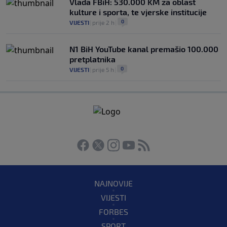
Vlada FBiH: 530.000 KM za oblast
kulture i sporta, te vjerske institucije
0
VIJESTI
|
prije 2 h
|
N1 BiH YouTube kanal premašio 100.000
pretplatnika
0
VIJESTI
|
prije 5 h
|
NAJNOVIJE
VIJESTI
FORBES
SPORT