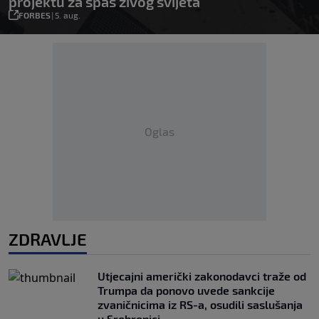
projektu za spas živog svijeta
FORBES
|
5. aug.
Oglas
ZDRAVLJE
Utjecajni američki zakonodavci traže od
Trumpa da ponovo uvede sankcije
zvaničnicima iz RS-a, osudili saslušanja
u Srebrenici