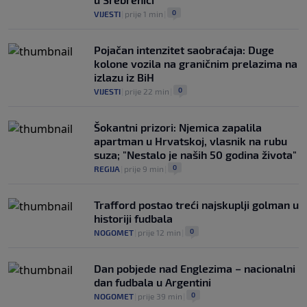
0
VIJESTI
|
prije 1 min
|
Pojačan intenzitet saobraćaja: Duge
kolone vozila na graničnim prelazima na
izlazu iz BiH
0
VIJESTI
|
prije 22 min
|
Šokantni prizori: Njemica zapalila
apartman u Hrvatskoj, vlasnik na rubu
suza; "Nestalo je naših 50 godina života"
0
REGIJA
|
prije 9 min
|
Trafford postao treći najskuplji golman u
historiji fudbala
0
NOGOMET
|
prije 12 min
|
Dan pobjede nad Englezima – nacionalni
dan fudbala u Argentini
0
NOGOMET
|
prije 39 min
|