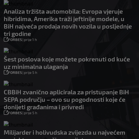
Analiza tržišta automobila: Evropa vjeruje
hibridima, Amerika traži jeftinije modele, u
BiH najveća prodaja novih vozila u posljednje
tri godine
FORBES
|
prije 1 h
Šest poslova koje možete pokrenuti od kuće
uz minimalna ulaganja
FORBES
|
prije 5 h
CBBiH zvanično aplicirala za pristupanje BiH
SEPA području – ovo su pogodnosti koje će
donijeti građanima i privredi
FORBES
|
prije 5 h
Milijarder i holivudska zvijezda u najvećem