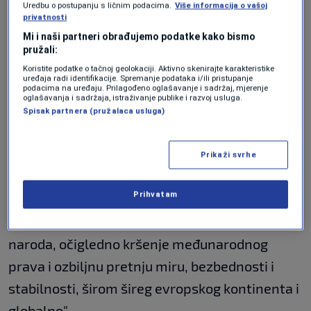
dokumentu koji su potpisali zvaničnici
Uredbu o postupanju s ličnim podacima.
Više informacija o vašoj
privatnosti
Ukrajine, Grčke, Hrvatske, Slovenije, Sjeverne
Mi i naši partneri obrađujemo podatke kako bismo
Makedonije, Albanije, Crne Gore, Bugarske,
pružali:
Rumunije i Moldavije.
Koristite podatke o tačnoj geolokaciji. Aktivno skenirajte karakteristike
uređaja radi identifikacije. Spremanje podataka i/ili pristupanje
podacima na uređaju. Prilagođeno oglašavanje i sadržaj, mjerenje
oglašavanja i sadržaja, istraživanje publike i razvoj usluga.
Nepokolebiva podrška
Spisak partnera (pružalaca usluga)
Ukrajini
Prikaži svrhe
U deklaraciji se "najoštrije osuđuje brutalni
Prihvatam
ruski rat protiv Ukrajine", za koji se navodi da
predstavlja "težak zločin protiv ukrajinskog
naroda, očigledno kršenje međunarodnog
prava i ozbiljnu pretnju miru, bezbednosti i
stabilnosti, širom šireg evropskog kontinenta i
globalno".