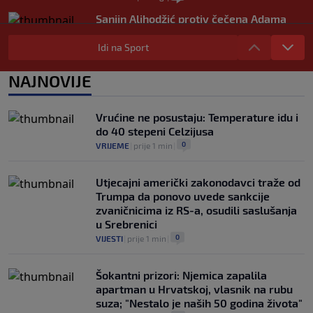
Sanjin Alihodžić protiv čečena Adama
Tadushaeva – borba za WAKO PRO titulu
Idi na Sport
0
OSTALI SPORTOVI
|
6. aug.
|
Arsenal ostaje praznih ruku: Vinícius
NAJNOVIJE
Júnior i Real Madrid postigli dogovor
0
NOGOMET
|
6. aug.
|
Vrućine ne posustaju: Temperature idu i
do 40 stepeni Celzijusa
0
VRIJEME
|
prije 1 min
|
Utjecajni američki zakonodavci traže od
Trumpa da ponovo uvede sankcije
zvaničnicima iz RS-a, osudili saslušanja
u Srebrenici
0
VIJESTI
|
prije 1 min
|
Šokantni prizori: Njemica zapalila
apartman u Hrvatskoj, vlasnik na rubu
suza; "Nestalo je naših 50 godina života"