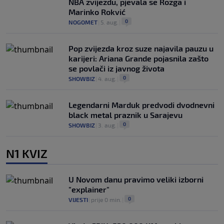
NBA zvijezdu, pjevala se Rozga i
Marinko Rokvić
0
NOGOMET
|
5. aug.
|
Pop zvijezda kroz suze najavila pauzu u
karijeri: Ariana Grande pojasnila zašto
se povlači iz javnog života
0
SHOWBIZ
|
4. aug.
|
Legendarni Marduk predvodi dvodnevni
black metal praznik u Sarajevu
0
SHOWBIZ
|
3. aug.
|
N1 KVIZ
U Novom danu pravimo veliki izborni
"explainer"
0
VIJESTI
|
prije 0 min.
|