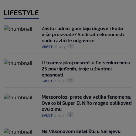
LIFESTYLE
Zašto rudnici gomilaju dugove i kada
više proizvode? Sindikat i ekonomisti
nude različite odgovore
0
VIJESTI
|
6. aug.
|
U tramvajskoj nesreći u Gelsenkirchenu
25 povrijeđenih, troje u životnoj
opasnosti
0
SVIJET
|
6. aug.
|
Meteorolozi prate dva velika fenomena:
Ovako bi Super El Niño mogao oblikovati
ovu zimu
0
SVIJET
|
6. aug.
|
Na Vilsonovom šetalištu u Sarajevu