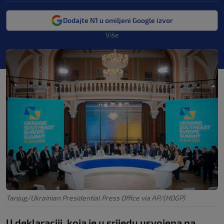
Dodajte N1 u omiljeni Google izvor
Više
Tanjug/Ukrainian Presidential Press Office via AP/(HOGP)
U deklaraciji, koja je u srijedu usvojena na