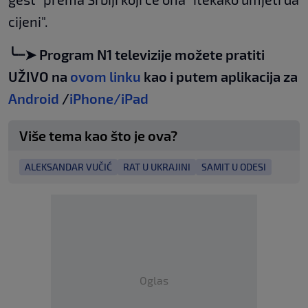
cijeni".
╰┈➤ Program N1 televizije možete pratiti
UŽIVO na
ovom linku
kao i putem aplikacija za
Android
/
iPhone/iPad
Više tema kao što je ova?
ALEKSANDAR VUČIĆ
RAT U UKRAJINI
SAMIT U ODESI
Oglas