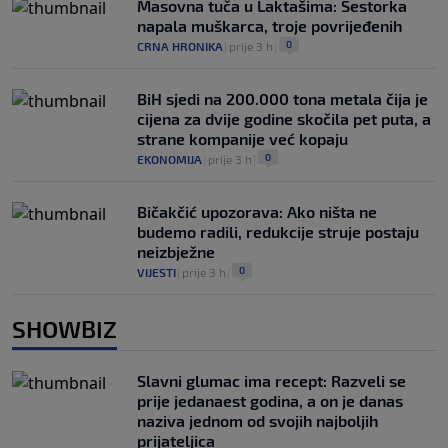
Masovna tuča u Laktašima: Šestorka
napala muškarca, troje povrijeđenih
0
CRNA HRONIKA
|
prije 3 h
|
BiH sjedi na 200.000 tona metala čija je
cijena za dvije godine skočila pet puta, a
strane kompanije već kopaju
0
EKONOMIJA
|
prije 3 h
|
Bičakčić upozorava: Ako ništa ne
budemo radili, redukcije struje postaju
neizbježne
0
VIJESTI
|
prije 3 h
|
SHOWBIZ
Slavni glumac ima recept: Razveli se
prije jedanaest godina, a on je danas
naziva jednom od svojih najboljih
prijateljica