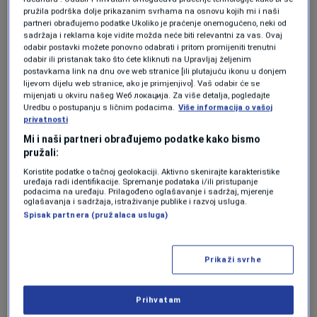
kako je izgledalo jedno od mjesta masovnih
pružila podrška dolje prikazanim svrhama na osnovu kojih mi i naši
egzekucija, Dom kulture u Pilici.
partneri obrađujemo podatke Ukoliko je praćenje onemogućeno, neki od
sadržaja i reklama koje vidite možda neće biti relevantni za vas. Ovaj
odabir postavki možete ponovno odabrati i pritom promijeniti trenutni
Među instalacijama su i masovne grobnice, kao
odabir ili pristanak tako što ćete kliknuti na Upravljaj željenim
postavkama link na dnu ove web stranice [ili plutajuću ikonu u donjem
i artefakti koji su pronađeni u masovnim
lijevom dijelu web stranice, ako je primjenjivo]. Vaš odabir će se
mijenjati u okviru našeg Wеб локација. Za više detalja, pogledajte
grobnicama, predmeti koji su pripadali
Uredbu o postupanju s ličnim podacima.
Više informacija o vašoj
privatnosti
žrtvama genocida, lične priče preživjelih, majki
Mi i naši partneri obrađujemo podatke kako bismo
Srebrenice... Jedan od zidova Muzeja genocida
pružali:
je posvećen fotografijama žrtava genocida.
Koristite podatke o tačnoj geolokaciji. Aktivno skenirajte karakteristike
uređaja radi identifikacije. Spremanje podataka i/ili pristupanje
podacima na uređaju. Prilagođeno oglašavanje i sadržaj, mjerenje
oglašavanja i sadržaja, istraživanje publike i razvoj usluga.
Julskom zvaničnom otvaranju je prisustvovao
Spisak partnera (pružalaca usluga)
predsjednik Velike narodne skupštine
Republike Turske (TBMM) Numan Kurtulmus.
Prikaži svrhe
Dočekali su ga članovi Predsjedništva BiH
Denis Bećirović i Željko Komšić, direktor
Prihvatam