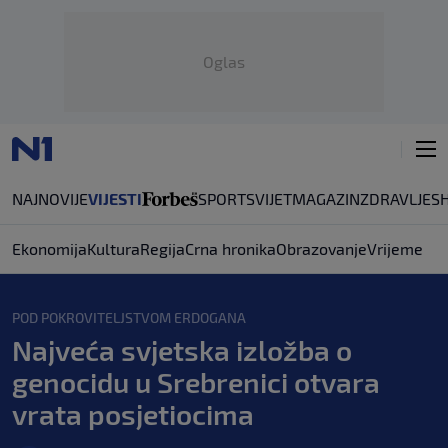
Oglas
NAJNOVIJE
VIJESTI
SPORT
SVIJET
MAGAZIN
ZDRAVLJE
S
Ekonomija
Kultura
Regija
Crna hronika
Obrazovanje
Vrijeme
POD POKROVITELJSTVOM ERDOGANA
Najveća svjetska izložba o
genocidu u Srebrenici otvara
vrata posjetiocima