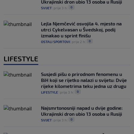
Ukrajinski dron ubio 13 osoba u Rusiji
0
SVIJET
|
prije 3 h
|
Lejla Njemčević osvojila 4. mjesto na
utrci Cykelvasan u Švedskoj, podij
izmakao u sprint finišu
0
OSTALI SPORTOVI
|
prije 2 h
|
LIFESTYLE
Susjedi pišu o prirodnom fenomenu u
BiH koji se rijetko nalazi u svijetu: Dvije
rijeke kilometrima teku jedna uz drugu
0
LIFESTYLE
|
prije 3 h
|
Najsmrtonosniji napad u dvije godine:
Ukrajinski dron ubio 13 osoba u Rusiji
0
SVIJET
|
prije 3 h
|