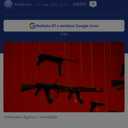
0
Anadolija
VIJESTI
|
23. aug. 2025. 12:24
|
|
Dodajte N1 u omiljeni Google izvor
Više
©Anadolu Agency
/
Anadolija