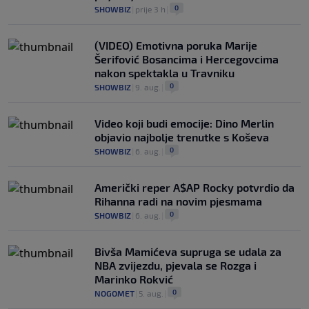
0
SHOWBIZ
|
prije 3 h
|
(VIDEO) Emotivna poruka Marije
Šerifović Bosancima i Hercegovcima
nakon spektakla u Travniku
0
SHOWBIZ
|
9. aug.
|
Video koji budi emocije: Dino Merlin
objavio najbolje trenutke s Koševa
0
SHOWBIZ
|
6. aug.
|
Američki reper A$AP Rocky potvrdio da
Rihanna radi na novim pjesmama
0
SHOWBIZ
|
6. aug.
|
Bivša Mamićeva supruga se udala za
NBA zvijezdu, pjevala se Rozga i
Marinko Rokvić
0
NOGOMET
|
5. aug.
|