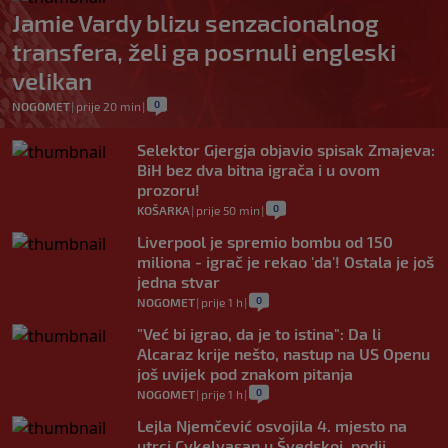
Jamie Vardy blizu senzacionalnog
transfera, želi ga posrnuli engleski
velikan
0
NOGOMET
|
prije 20 min
|
Selektor Gjergja objavio spisak Zmajeva:
BiH bez dva bitna igrača i u ovom
prozoru!
0
KOŠARKA
|
prije 50 min
|
Liverpool je spremio bombu od 150
miliona - igrač je rekao 'da'! Ostala je još
jedna stvar
0
NOGOMET
|
prije 1 h
|
"Već bi igrao, da je to istina": Da li
Alcaraz krije nešto, nastup na US Openu
još uvijek pod znakom pitanja
0
NOGOMET
|
prije 1 h
|
Lejla Njemčević osvojila 4. mjesto na
utrci Cykelvasan u Švedskoj, podij