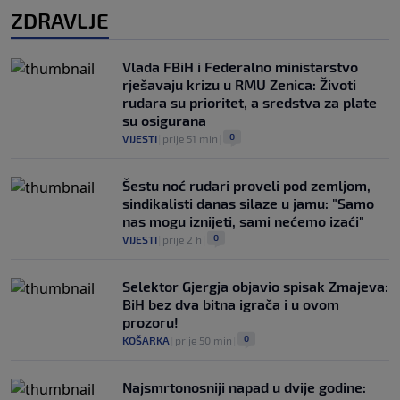
ZDRAVLJE
Vlada FBiH i Federalno ministarstvo
rješavaju krizu u RMU Zenica: Životi
rudara su prioritet, a sredstva za plate
su osigurana
0
VIJESTI
|
prije 51 min
|
Šestu noć rudari proveli pod zemljom,
sindikalisti danas silaze u jamu: "Samo
nas mogu iznijeti, sami nećemo izaći"
0
VIJESTI
|
prije 2 h
|
Selektor Gjergja objavio spisak Zmajeva:
BiH bez dva bitna igrača i u ovom
prozoru!
0
KOŠARKA
|
prije 50 min
|
Najsmrtonosniji napad u dvije godine: