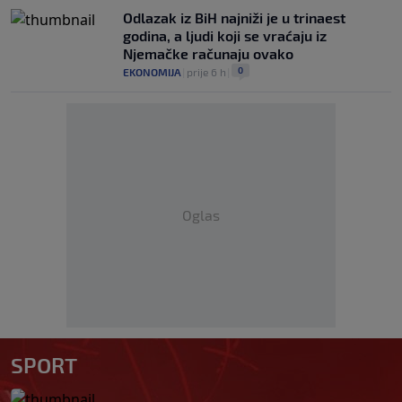
Odlazak iz BiH najniži je u trinaest
godina, a ljudi koji se vraćaju iz
Njemačke računaju ovako
0
EKONOMIJA
|
prije 6 h
|
Oglas
SPORT