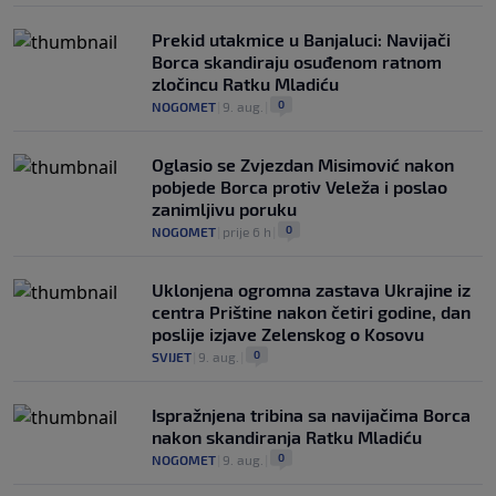
Prekid utakmice u Banjaluci: Navijači
Borca skandiraju osuđenom ratnom
zločincu Ratku Mladiću
0
NOGOMET
|
9. aug.
|
Oglasio se Zvjezdan Misimović nakon
pobjede Borca protiv Veleža i poslao
zanimljivu poruku
0
NOGOMET
|
prije 6 h
|
Uklonjena ogromna zastava Ukrajine iz
centra Prištine nakon četiri godine, dan
poslije izjave Zelenskog o Kosovu
0
SVIJET
|
9. aug.
|
Ispražnjena tribina sa navijačima Borca
nakon skandiranja Ratku Mladiću
0
NOGOMET
|
9. aug.
|