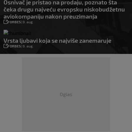
Osnivač je pristao na prodaju, poznato šta
čeka drugu najveću evropsku niskobudžetnu
aviokompaniju nakon preuzimanja
FORBES
|
9. aug.
Vrsta ljubavi koja se najviše zanemaruje
FORBES
|
9. aug.
Oglas