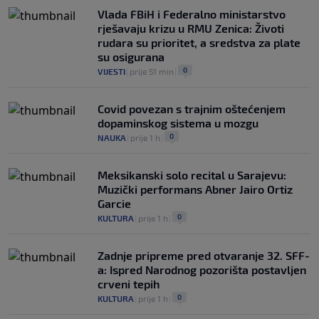
Vlada FBiH i Federalno ministarstvo
rješavaju krizu u RMU Zenica: Životi
rudara su prioritet, a sredstva za plate
su osigurana
0
VIJESTI
|
prije 51 min
|
Covid povezan s trajnim oštećenjem
dopaminskog sistema u mozgu
0
NAUKA
|
prije 1 h
|
Meksikanski solo recital u Sarajevu:
Muzički performans Abner Jairo Ortiz
Garcie
0
KULTURA
|
prije 1 h
|
Zadnje pripreme pred otvaranje 32. SFF-
a: Ispred Narodnog pozorišta postavljen
crveni tepih
0
KULTURA
|
prije 1 h
|