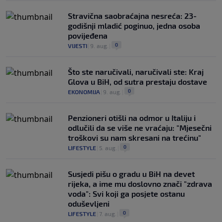
Stravična saobraćajna nesreća: 23-
godišnji mladić poginuo, jedna osoba
povijeđena
0
VIJESTI
|
9. aug.
|
Što ste naručivali, naručivali ste: Kraj
Glova u BiH, od sutra prestaju dostave
0
EKONOMIJA
|
9. aug.
|
Penzioneri otišli na odmor u Italiju i
odlučili da se više ne vraćaju: "Mjesečni
troškovi su nam skresani na trećinu"
0
LIFESTYLE
|
5. aug.
|
Susjedi pišu o gradu u BiH na devet
rijeka, a ime mu doslovno znači "zdrava
voda": Svi koji ga posjete ostanu
oduševljeni
0
LIFESTYLE
|
7. aug.
|