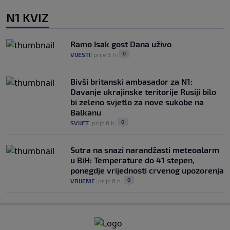
N1 KVIZ
Ramo Isak gost Dana uživo
0
VIJESTI
|
prije 3 h
|
Bivši britanski ambasador za N1:
Davanje ukrajinske teritorije Rusiji bilo
bi zeleno svjetlo za nove sukobe na
Balkanu
0
SVIJET
|
prije 6 h
|
Sutra na snazi narandžasti meteoalarm
u BiH: Temperature do 41 stepen,
ponegdje vrijednosti crvenog upozorenja
0
VRIJEME
|
prije 6 h
|