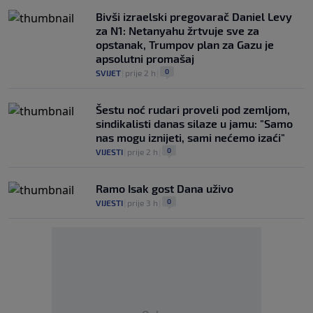
Bivši izraelski pregovarač Daniel Levy
za N1: Netanyahu žrtvuje sve za
opstanak, Trumpov plan za Gazu je
apsolutni promašaj
0
SVIJET
|
prije 2 h
|
Šestu noć rudari proveli pod zemljom,
sindikalisti danas silaze u jamu: "Samo
nas mogu iznijeti, sami nećemo izaći"
0
VIJESTI
|
prije 2 h
|
Ramo Isak gost Dana uživo
0
VIJESTI
|
prije 3 h
|