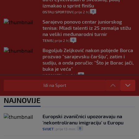
izmakao u sprint finišu
0
OSTALI SPORTOVI
|
prije 2 h
|
Sarajevo ponovo centar juniorskog
tenisa: Mladi talenti iz 25 zemalja stižu
na veliki međunarodni turnir
0
TENIS
|
prije 2 h
|
Bogoljub Zeljković nakon pobjede Borca
prozvao "sarajevsku čaršiju", zatim i
sudiju, a onda poručio: "Što je Borac jači,
buka je veća"
0
NOGOMET
|
prije 2 h
|
Nova kriza potresa FIFA-u: Gianni
Idi na Sport
Infantino je sada optužen za "obmanu"
0
NOGOMET
|
prije 2 h
|
NAJNOVIJE
Kerim Alajbegović tek stigao, a legende
Juventusa već oduševljene: "Može biti
Europski zvaničnici upozoravaju na
okosnica tima"
'nekontroliranu imigraciju' u Europu
0
NOGOMET
|
prije 2 h
|
0
SVIJET
|
prije 13 min
|