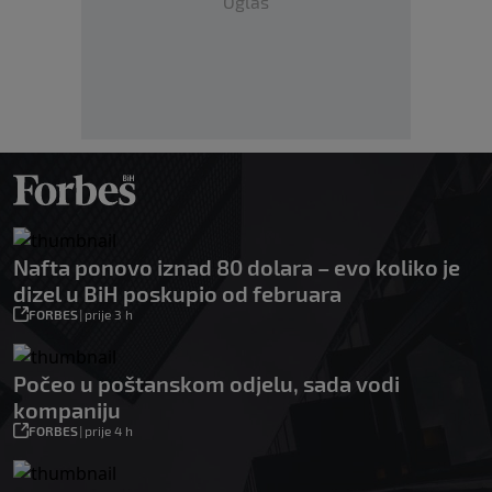
Oglas
Nafta ponovo iznad 80 dolara – evo koliko je
dizel u BiH poskupio od februara
FORBES
|
prije 3 h
Počeo u poštanskom odjelu, sada vodi
kompaniju
FORBES
|
prije 4 h