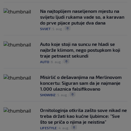
Na najtoplijem naseljenom mjestu na
svijetu ljudi rukama vade so, a karavan
do prve pijace putuje dva dana
0
SVIJET
|
5. aug.
|
Auto koje stoji na suncu ne hladi se
najbrže klimom, nego postupkom koji
traje petnaest sekundi
0
AUTO
|
6. aug.
|
Misirlić o dešavanjima na Merlinovom
koncertu: Siguran sam da je najmanje
1.000 ulaznica falsifikovano
0
SHOWBIZ
|
5. aug.
|
Ornitologinja otkrila zašto sove nikad ne
treba držati kao kućne ljubimce: "Sve
što se priča o njima je neistina"
0
LIFESTYLE
|
4. aug.
|