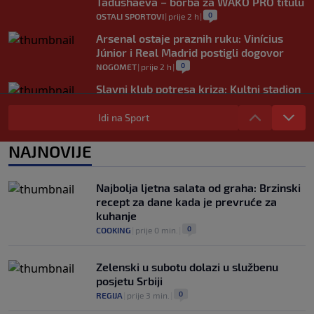
Tadushaeva – borba za WAKO PRO titulu
0
OSTALI SPORTOVI
|
prije 2 h
|
Arsenal ostaje praznih ruku: Vinícius
Júnior i Real Madrid postigli dogovor
0
NOGOMET
|
prije 2 h
|
Slavni klub potresa kriza: Kultni stadion
u Italiji bit će prazan na početku sezone,
navijači objavili rat upravi
Idi na Sport
0
NOGOMET
|
prije 3 h
|
NAJNOVIJE
Izvinjenje s elementima prijetnje i
„gomila slabića“ u UEFA-i
0
NOGOMET
|
prije 3 h
|
Najbolja ljetna salata od graha: Brzinski
recept za dane kada je prevruće za
kuhanje
0
COOKING
|
prije 0 min.
|
Zelenski u subotu dolazi u službenu
posjetu Srbiji
0
REGIJA
|
prije 3 min.
|