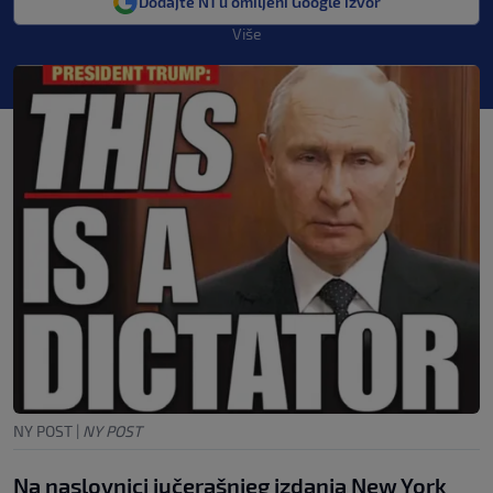
Dodajte N1 u omiljeni Google izvor
Više
NY POST
|
NY POST
Na naslovnici jučerašnjeg izdanja New York