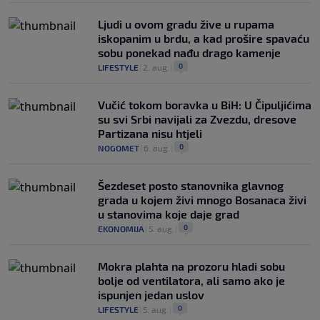
Ljudi u ovom gradu žive u rupama
iskopanim u brdu, a kad prošire spavaću
sobu ponekad nađu drago kamenje
0
LIFESTYLE
|
2. aug.
|
Vučić tokom boravka u BiH: U Čipuljićima
su svi Srbi navijali za Zvezdu, dresove
Partizana nisu htjeli
0
NOGOMET
|
6. aug.
|
Šezdeset posto stanovnika glavnog
grada u kojem živi mnogo Bosanaca živi
u stanovima koje daje grad
0
EKONOMIJA
|
5. aug.
|
Mokra plahta na prozoru hladi sobu
bolje od ventilatora, ali samo ako je
ispunjen jedan uslov
0
LIFESTYLE
|
5. aug.
|