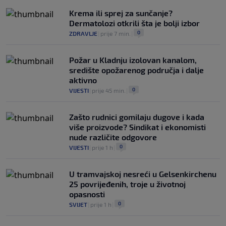
Krema ili sprej za sunčanje?
Dermatolozi otkrili šta je bolji izbor
0
ZDRAVLJE
|
prije 7 min.
|
Požar u Kladnju izolovan kanalom,
središte opožarenog područja i dalje
aktivno
0
VIJESTI
|
prije 45 min.
|
Zašto rudnici gomilaju dugove i kada
više proizvode? Sindikat i ekonomisti
nude različite odgovore
0
VIJESTI
|
prije 1 h
|
U tramvajskoj nesreći u Gelsenkirchenu
25 povrijeđenih, troje u životnoj
opasnosti
0
SVIJET
|
prije 1 h
|