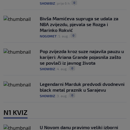
0
SHOWBIZ
|
prije 6 h
|
Bivša Mamićeva supruga se udala za
NBA zvijezdu, pjevala se Rozga i
Marinko Rokvić
0
NOGOMET
|
5. aug.
|
Pop zvijezda kroz suze najavila pauzu u
karijeri: Ariana Grande pojasnila zašto
se povlači iz javnog života
0
SHOWBIZ
|
4. aug.
|
Legendarni Marduk predvodi dvodnevni
black metal praznik u Sarajevu
0
SHOWBIZ
|
3. aug.
|
N1 KVIZ
U Novom danu pravimo veliki izborni