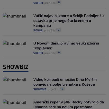
0
VIJESTI
|
prije 3 h
|
Vučić najavio izbore u Srbiji: Podnijet ću
ostavku prije nego što krenem u
kampanju
0
REGIJA
|
prije 3 h
|
U Novom danu pravimo veliki izborni
"explainer"
0
VIJESTI
|
prije 3 h
|
SHOWBIZ
Video koji budi emocije: Dino Merlin
objavio najbolje trenutke s Koševa
0
SHOWBIZ
|
prije 3 h
|
Američki reper A$AP Rocky potvrdio da
Rihanna radi na novim pjesmama