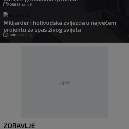
FORBES
|
prije 5 h
Milijarder i holivudska zvijezda u najvećem
projektu za spas živog svijeta
FORBES
|
5. aug.
Oglas
ZDRAVLJE