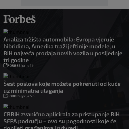
Analiza tržišta automobila: Evropa vjeruje
hibridima, Amerika traži jeftinije modele, u
BiH najveća prodaja novih vozila u posljednje
tri godine
FORBES
|
prije 1 h
Šest poslova koje možete pokrenuti od kuće
uz minimalna ulaganja
FORBES
|
prije 5 h
CBBiH zvanično aplicirala za pristupanje BiH
SEPA području – ovo su pogodnosti koje će
donijeti građanima i privredi