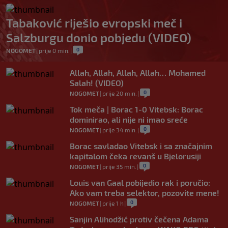
Tabaković riješio evropski meč i
Salzburgu donio pobjedu (VIDEO)
0
NOGOMET
|
prije 0 min.
|
Allah, Allah, Allah, Allah… Mohamed
Salah! (VIDEO)
0
NOGOMET
|
prije 20 min.
|
Tok meča | Borac 1-0 Vitebsk: Borac
dominirao, ali nije ni imao sreće
0
NOGOMET
|
prije 34 min.
|
Borac savladao Vitebsk i sa značajnim
kapitalom čeka revanš u Bjelorusiji
0
NOGOMET
|
prije 35 min.
|
Louis van Gaal pobijedio rak i poručio:
Ako vam treba selektor, pozovite mene!
0
NOGOMET
|
prije 1 h
|
Sanjin Alihodžić protiv čečena Adama