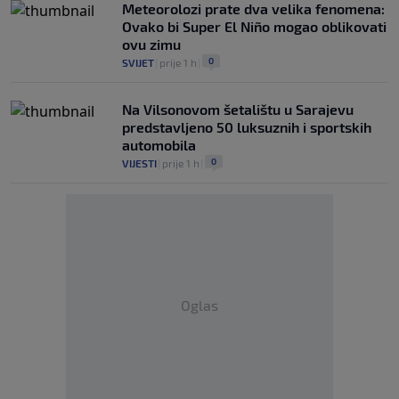
Meteorolozi prate dva velika fenomena:
Ovako bi Super El Niño mogao oblikovati
ovu zimu
0
SVIJET
|
prije 1 h
|
Na Vilsonovom šetalištu u Sarajevu
predstavljeno 50 luksuznih i sportskih
automobila
0
VIJESTI
|
prije 1 h
|
Oglas