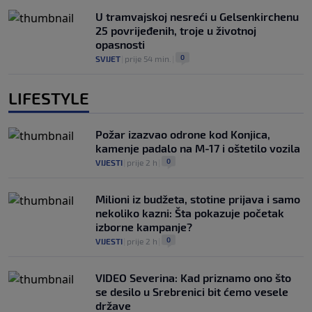
U tramvajskoj nesreći u Gelsenkirchenu
25 povrijeđenih, troje u životnoj
opasnosti
0
SVIJET
|
prije 54 min.
|
LIFESTYLE
Požar izazvao odrone kod Konjica,
kamenje padalo na M-17 i oštetilo vozila
0
VIJESTI
|
prije 2 h
|
Milioni iz budžeta, stotine prijava i samo
nekoliko kazni: Šta pokazuje početak
izborne kampanje?
0
VIJESTI
|
prije 2 h
|
VIDEO Severina: Kad priznamo ono što
se desilo u Srebrenici bit ćemo vesele
države