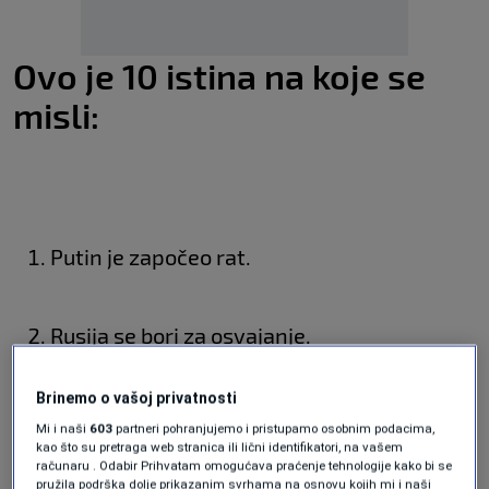
Ovo je 10 istina na koje se
misli:
Putin je započeo rat.
Rusija se bori za osvajanje.
Brinemo o vašoj privatnosti
Ukrajina se bori za svoju neovisnost.
Mi i naši
603
partneri pohranjujemo i pristupamo osobnim podacima,
kao što su pretraga web stranica ili lični identifikatori, na vašem
računaru . Odabir Prihvatam omogućava praćenje tehnologije kako bi se
pružila podrška dolje prikazanim svrhama na osnovu kojih mi i naši