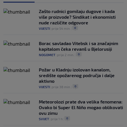
Zašto rudnici gomilaju dugove i kada
više proizvode? Sindikat i ekonomisti
nude različite odgovore
0
VIJESTI
|
prije 54 min.
|
Borac savladao Vitebsk i sa značajnim
kapitalom čeka revanš u Bjelorusiji
0
NOGOMET
|
prije 2 min.
|
Požar u Kladnju izolovan kanalom,
središte opožarenog područja i dalje
aktivno
0
VIJESTI
|
prije 38 min.
|
Meteorolozi prate dva velika fenomena:
Ovako bi Super El Niño mogao oblikovati
ovu zimu
0
SVIJET
|
prije 1 h
|