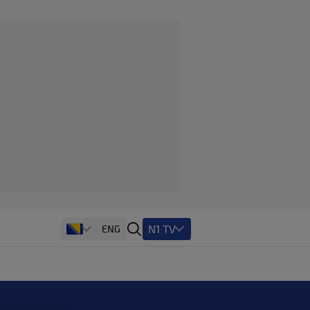
N1 TV
ENG