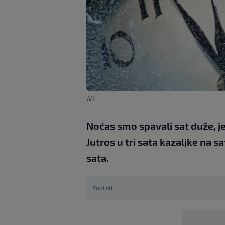
N1
Noćas smo spavali sat duže, j
Jutros u tri sata kazaljke na
sata.
Podijeli