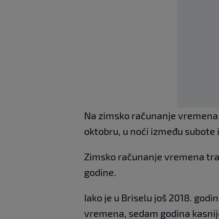
Na zimsko računanje vremena p
oktobru, u noći između subote i
Zimsko računanje vremena traj
godine.
Iako je u Briselu još 2018. go
vremena, sedam godina kasnije 