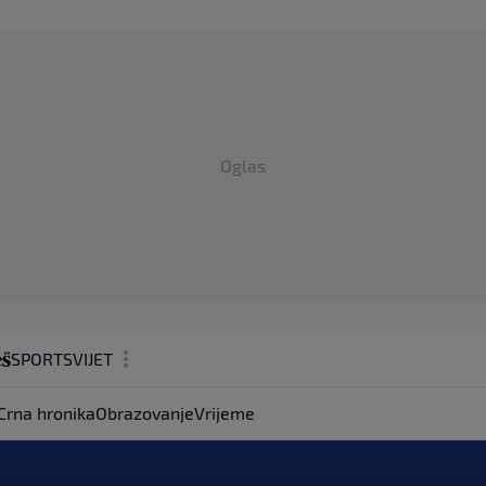
Oglas
SPORT
SVIJET
MAGAZIN
Crna hronika
Obrazovanje
Vrijeme
ZDRAVLJE