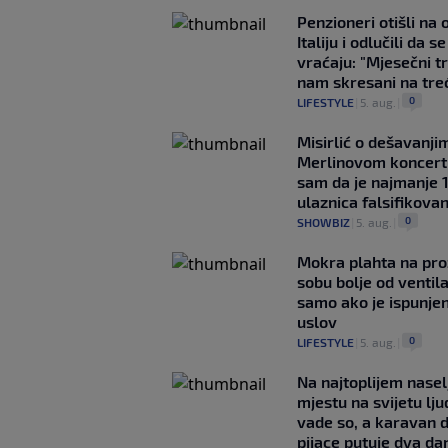
Penzioneri otišli na
Italiju i odlučili da s
vraćaju: "Mjesečni t
nam skresani na tre
0
LIFESTYLE
|
5. aug.
|
Misirlić o dešavanji
Merlinovom koncert
sam da je najmanje 
ulaznica falsifikova
0
SHOWBIZ
|
5. aug.
|
Mokra plahta na pro
sobu bolje od ventila
samo ako je ispunje
uslov
0
LIFESTYLE
|
5. aug.
|
Na najtoplijem nase
mjestu na svijetu lj
vade so, a karavan 
pijace putuje dva da