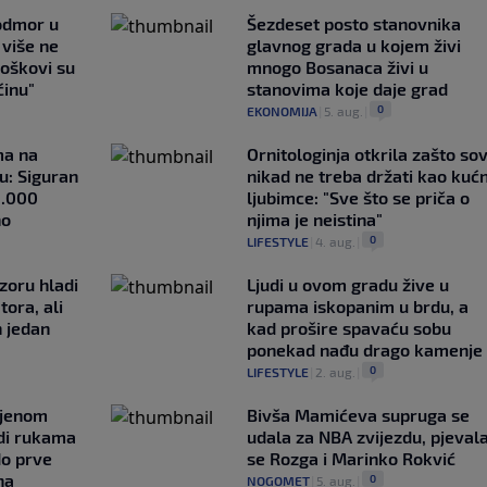
 odmor u
Šezdeset posto stanovnika
e više ne
glavnog grada u kojem živi
roškovi su
mnogo Bosanaca živi u
ćinu"
stanovima koje daje grad
0
EKONOMIJA
|
5. aug.
|
ma na
Ornitologinja otkrila zašto so
u: Siguran
nikad ne treba držati kao kuć
1.000
ljubimce: "Sve što se priča o
no
njima je neistina"
0
LIFESTYLE
|
4. aug.
|
zoru hladi
Ljudi u ovom gradu žive u
tora, ali
rupama iskopanim u brdu, a
n jedan
kad prošire spavaću sobu
ponekad nađu drago kamenje
0
LIFESTYLE
|
2. aug.
|
ljenom
Bivša Mamićeva supruga se
udi rukama
udala za NBA zvijezdu, pjeval
do prve
se Rozga i Marinko Rokvić
na
0
NOGOMET
|
5. aug.
|