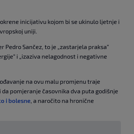
krene inicijativu kojom bi se ukinulo ljetnje i
ropskoj uniji.
r Pedro Sančez, to je „zastarjela praksa“
rgije“ i „izaziva nelagodnost i negativne
gođavanje na ovu malu promjenu traje
 i da pomjeranje časovnika dva puta godišnje
ko i bolesne
, a naročito na hronične