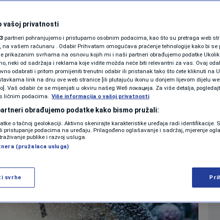
 računanje vremena,
SHOWBIZ
KOLUMNE
 vašoj privatnosti
ene jedan sat
3
partneri pohranjujemo i pristupamo osobnim podacima, kao što su pretraga web stran
ori, na vašem računaru . Odabir Prihvatam omogućava praćenje tehnologije kako bi se 
je prikazanim svrhama na osnovu kojih mi i naši partneri obrađujemo podatke Ukoliko
 neki od sadržaja i reklama koje vidite možda neće biti relevantni za vas. Ovaj odab
PODCAST
no odabrati i pritom promijeniti trenutni odabir ili pristanak tako što ćete kliknuti na U
tavkama link na dnu ove web stranice [ili plutajuću ikonu u donjem lijevom dijelu we
0
VIJESTI
komentara
|
|
N1 SPECIJAL
vo]. Vaš odabir će se mijenjati u okviru našeg Wеб локација. Za više detalja, pogledaj
s ličnim podacima.
Više informacija o vašoj privatnosti
FENOMENI
 partneri obrađujemo podatke kako bismo pružali:
Više
datke o tačnoj geolokaciji. Aktivno skenirajte karakteristike uređaja radi identifikacije.
NEISTRAŽENO
ili pristupanje podacima na uređaju. Prilagođeno oglašavanje i sadržaj, mjerenje ogl
traživanje publike i razvoj usluga.
tnera (pružalaca usluga)
VIRALNO
FOTO
ži svrhe
Pri
PROMO
VIDEO