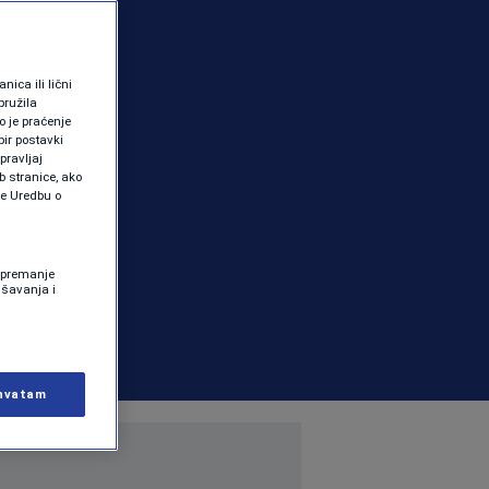
ica ili lični
pružila
 je praćenje
ir postavki
pravljaj
b stranice, ako
te Uredbu o
 Spremanje
ašavanja i
hvatam