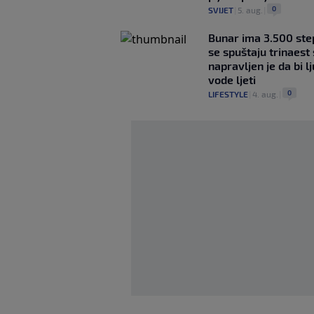
0
SVIJET
|
5. aug.
|
Bunar imа 3.500 ste
se spuštaju trinaest
napravljen je da bi lj
vode ljeti
0
LIFESTYLE
|
4. aug.
|
Mario Hezonja se 