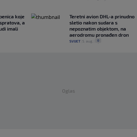
penica koje
Teretni avion DHL-a prinudno
 spratova, a
sletio nakon sudara s
udi imali
nepoznatim objektom, na
aerodromu pronađen dron
0
SVIJET
|
5. aug.
|
Oglas
oprostio od Reala: