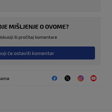
OJE MIŠLJENJE O OVOME?
skusiji ili pročitaj komentare
koji će ostaviti komentar
ežama