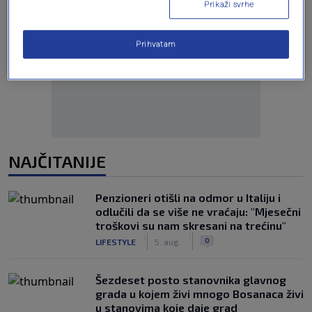
Prikaži svrhe
Prihvatam
Oglas
NAJČITANIJE
Penzioneri otišli na odmor u Italiju i
odlučili da se više ne vraćaju: "Mjesečni
troškovi su nam skresani na trećinu"
|
|
0
LIFESTYLE
5. aug.
Šezdeset posto stanovnika glavnog
grada u kojem živi mnogo Bosanaca živi
u stanovima koje daje grad