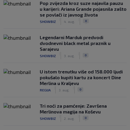
Pop zvijezda kroz suze najavila pauzu
u karijeri: Ariana Grande pojasnila zašto
se povlači iz javnog života
|
|
0
SHOWBIZ
4. aug.
Legendarni Marduk predvodi
dvodnevni black metal praznik u
Sarajevu
|
|
0
SHOWBIZ
3. aug.
U istom trenutku više od 158.000 ljudi
pokušalo kupiti kartu za koncert Dine
Merlina u Kraljevu
|
|
0
REGIJA
3. aug.
Tri noći za pamćenje: Završena
Merlinova magija na Koševu
|
|
0
SHOWBIZ
2. aug.