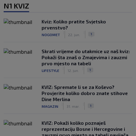
N1 KVIZ
Kviz: Koliko pratite Svjetsko
prvenstvo?
|
|
1
NOGOMET
22. jun.
Skrati vrijeme do utakmice uz naš kviz:
Pokaži šta znaš o Zmajevima i zauzmi
prvo mjesto na tabeli
|
|
1
LIFESTYLE
12. jun.
KVIZ: Spremate li se za Koševo?
Provjerite koliko dobro znate stihove
Dine Merlina
|
|
1
MAGAZIN
31. mar.
KVIZ: Pokaži koliko poznaješ
reprezentaciju Bosne i Hercegovine i
zauzmi prvo mjesto na tabeli navijača