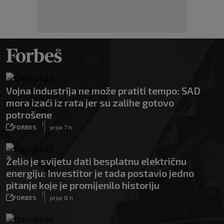
Vojna industrija ne može pratiti tempo: SAD
mora izaći iz rata jer su zalihe gotovo
potrošene
|
FORBES
prije 7 h
Želio je svijetu dati besplatnu električnu
energiju: Investitor je tada postavio jedno
pitanje koje je promijenilo historiju
|
FORBES
prije 8 h