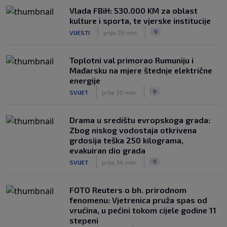
Vlada FBiH: 530.000 KM za oblast
kulture i sporta, te vjerske institucije
|
|
0
VIJESTI
prije 26 min
Toplotni val primorao Rumuniju i
Mađarsku na mjere štednje električne
energije
|
|
0
SVIJET
prije 30 min
Drama u središtu evropskoga grada:
Zbog niskog vodostaja otkrivena
grdosija teška 250 kilograma,
evakuiran dio grada
|
|
0
SVIJET
prije 34 min
FOTO Reuters o bh. prirodnom
fenomenu: Vjetrenica pruža spas od
vrućina, u pećini tokom cijele godine 11
stepeni