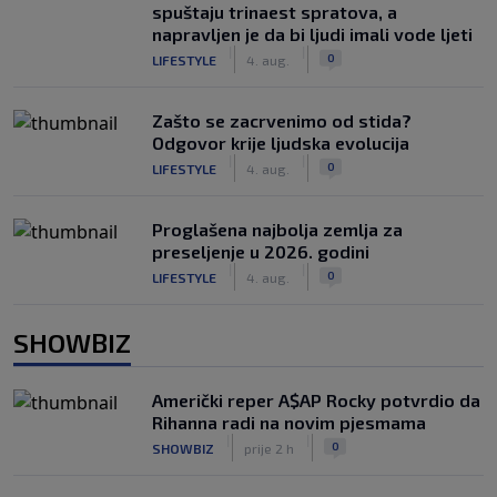
spuštaju trinaest spratova, a
napravljen je da bi ljudi imali vode ljeti
|
|
0
LIFESTYLE
4. aug.
Zašto se zacrvenimo od stida?
Odgovor krije ljudska evolucija
|
|
0
LIFESTYLE
4. aug.
Proglašena najbolja zemlja za
preseljenje u 2026. godini
|
|
0
LIFESTYLE
4. aug.
SHOWBIZ
Američki reper A$AP Rocky potvrdio da
Rihanna radi na novim pjesmama
|
|
0
SHOWBIZ
prije 2 h