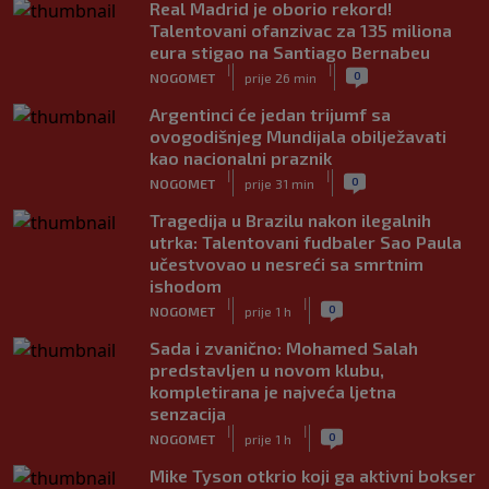
Real Madrid je oborio rekord!
Talentovani ofanzivac za 135 miliona
eura stigao na Santiago Bernabeu
|
|
0
NOGOMET
prije 26 min
Argentinci će jedan trijumf sa
ovogodišnjeg Mundijala obilježavati
kao nacionalni praznik
|
|
0
NOGOMET
prije 31 min
Tragedija u Brazilu nakon ilegalnih
utrka: Talentovani fudbaler Sao Paula
učestvovao u nesreći sa smrtnim
ishodom
|
|
0
NOGOMET
prije 1 h
Sada i zvanično: Mohamed Salah
predstavljen u novom klubu,
kompletirana je najveća ljetna
senzacija
|
|
0
NOGOMET
prije 1 h
Mike Tyson otkrio koji ga aktivni bokser