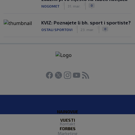
|
|
0
NOGOMET
31. mar.
KVIZ: Poznajete li bh. sport i sportiste?
|
|
0
OSTALI SPORTOVI
23. mar.
NAJNOVIJE
VIJESTI
Kontakt
FORBES
O nama
Marketing