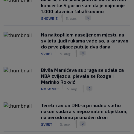
koncertu: Siguran sam da je najmanje
1.000 ulaznica falsifikovano
|
|
0
SHOWBIZ
5. aug.
Na najtoplijem naseljenom mjestu na
svijetu ljudi rukama vade so, a karavan
do prve pijace putuje dva dana
|
|
0
SVIJET
5. aug.
Bivša Mamićeva supruga se udala za
NBA zvijezdu, pjevala se Rozga i
Marinko Rokvić
|
|
0
NOGOMET
5. aug.
Teretni avion DHL-a prinudno sletio
nakon sudara s nepoznatim objektom,
na aerodromu pronađen dron
|
|
0
SVIJET
5. aug.