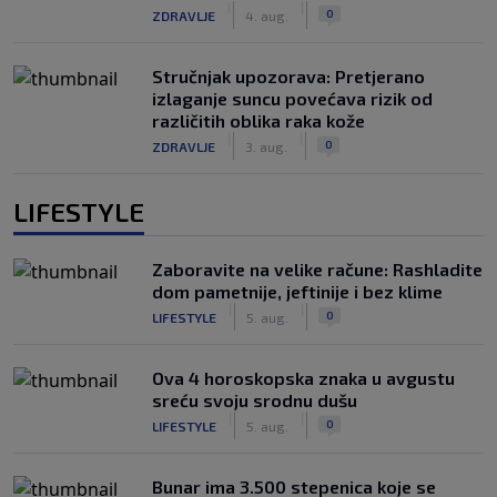
|
|
0
ZDRAVLJE
4. aug.
Stručnjak upozorava: Pretjerano
izlaganje suncu povećava rizik od
različitih oblika raka kože
|
|
0
ZDRAVLJE
3. aug.
LIFESTYLE
Zaboravite na velike račune: Rashladite
dom pametnije, jeftinije i bez klime
|
|
0
LIFESTYLE
5. aug.
Ova 4 horoskopska znaka u avgustu
sreću svoju srodnu dušu
|
|
0
LIFESTYLE
5. aug.
Bunar imа 3.500 stepenica koje se