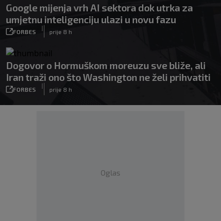
Google mijenja vrh AI sektora dok utrka za
umjetnu inteligenciju ulazi u novu fazu
|
FORBES
prije 8 h
Dogovor o Hormuškom moreuzu sve bliže, ali
Iran traži ono što Washington ne želi prihvatiti
|
FORBES
prije 8 h
Oglas