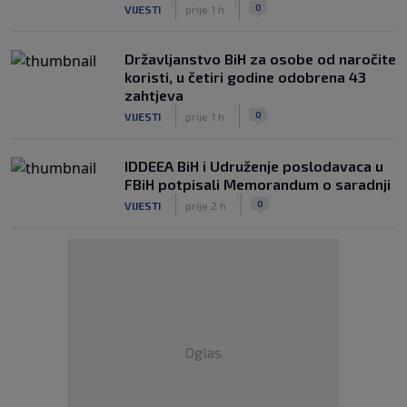
|
|
0
VIJESTI
prije 1 h
Državljanstvo BiH za osobe od naročite
koristi, u četiri godine odobrena 43
zahtjeva
|
|
0
VIJESTI
prije 1 h
IDDEEA BiH i Udruženje poslodavaca u
FBiH potpisali Memorandum o saradnji
|
|
0
VIJESTI
prije 2 h
Oglas