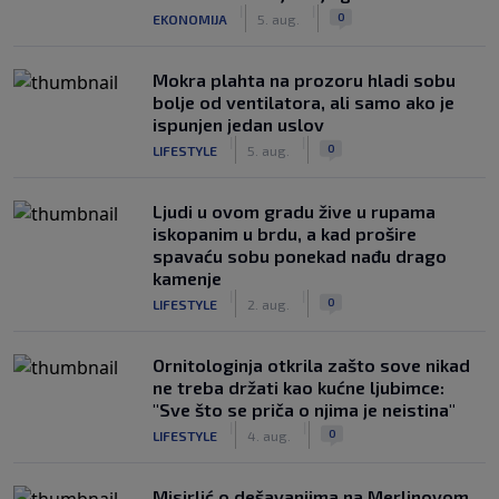
|
|
0
EKONOMIJA
5. aug.
Mokra plahta na prozoru hladi sobu
bolje od ventilatora, ali samo ako je
ispunjen jedan uslov
|
|
0
LIFESTYLE
5. aug.
Ljudi u ovom gradu žive u rupama
iskopanim u brdu, a kad prošire
spavaću sobu ponekad nađu drago
kamenje
|
|
0
LIFESTYLE
2. aug.
Ornitologinja otkrila zašto sove nikad
ne treba držati kao kućne ljubimce:
"Sve što se priča o njima je neistina"
|
|
0
LIFESTYLE
4. aug.
Misirlić o dešavanjima na Merlinovom