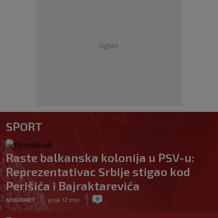
Oglas
SPORT
Raste balkanska kolonija u PSV-u:
Reprezentativac Srbije stigao kod
Perišića i Bajraktarevića
|
|
0
NOGOMET
prije 12 min