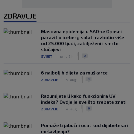
ZDRAVLJE
Masovna epidemija u SAD-u: Opasni
parazit u iceberg salati razbolio više
od 25.000 ljudi, zabilježeni i smrtni
slučajevi
|
|
0
SVIJET
prije 9 h
6 najboljih dijeta za muškarce
|
|
0
ZDRAVLJE
5. aug.
Razumijete li kako funkcionira UV
indeks? Ovdje je sve što trebate znati
|
|
0
ZDRAVLJE
4. aug.
Pomaže li jabučni ocat kod dijabetesa i
mršavljenja?