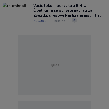
Vučić tokom boravka u BiH: U
Čipuljićima su svi Srbi navijali za
Zvezdu, dresove Partizana nisu htjeli
|
|
0
NOGOMET
prije 7 h
Oglas