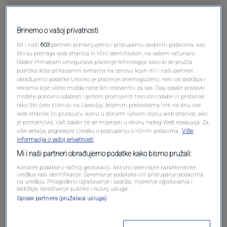
Pošalji komentar
Brinemo o vašoj privatnosti
Mi i naši
603
partneri pohranjujemo i pristupamo osobnim podacima, kao
što su pretraga web stranica ili lični identifikatori, na vašem računaru .
Odabir Prihvatam omogućava praćenje tehnologije kako bi se pružila
podrška dolje prikazanim svrhama na osnovu kojih mi i naši partneri
obrađujemo podatke Ukoliko je praćenje onemogućeno, neki od sadržaja i
reklama koje vidite možda neće biti relevantni za vas. Ovaj odabir postavki
možete ponovno odabrati i pritom promijeniti trenutni odabir ili pristanak
tako što ćete kliknuti na Upravljaj željenim postavkama link na dnu ove
web stranice [ili plutajuću ikonu u donjem lijevom dijelu web stranice, ako
je primjenjivo]. Vaš odabir će se mijenjati u okviru našeg Wеб локација. Za
više detalja, pogledajte Uredbu o postupanju s ličnim podacima.
Više
Oglas
informacija o vašoj privatnosti
Mi i naši partneri obrađujemo podatke kako bismo pružali:
Koristite podatke o tačnoj geolokaciji. Aktivno skenirajte karakteristike
uređaja radi identifikacije. Spremanje podataka i/ili pristupanje podacima
na uređaju. Prilagođeno oglašavanje i sadržaj, mjerenje oglašavanja i
sadržaja, istraživanje publike i razvoj usluga.
Spisak partnera (pružalaca usluga)