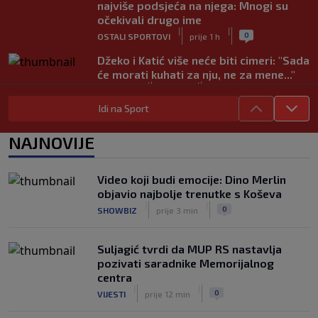
najviše podsjeća na njega: Mnogi su
očekivali drugo ime
|
|
0
OSTALI SPORTOVI
prije 1 h
Džeko i Katić više neće biti cimeri: "Sada
će morati kuhati za nju, ne za mene..."
|
|
0
NOGOMET
prije 1 h
Idi na Sport
Vodstvo FIFA-e priznalo pogreške, evo
kakav je njegov stav prema Infantinu
NAJNOVIJE
|
|
0
NOGOMET
prije 2 h
Evo šta Sabalenka misli o testiranju
Video koji budi emocije: Dino Merlin
pola u ženskom tenisu
objavio najbolje trenutke s Koševa
|
|
0
TENIS
prije 2 h
|
|
0
SHOWBIZ
prije 3 min
Suljagić tvrdi da MUP RS nastavlja
pozivati saradnike Memorijalnog
centra
|
|
0
VIJESTI
prije 12 min