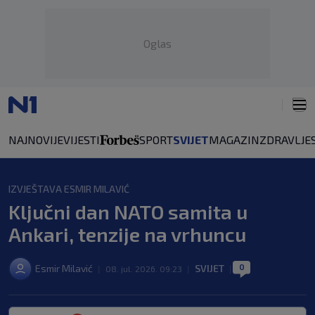
Oglas
NAJNOVIJE
VIJESTI
SPORT
SVIJET
MAGAZIN
ZDRAVLJE
IZVJEŠTAVA ESMIR MILAVIĆ
Ključni dan NATO samita u
Ankari, tenzije na vrhuncu
0
Esmir Milavić
SVIJET
|
08. jul. 2026. 09:23
|
|