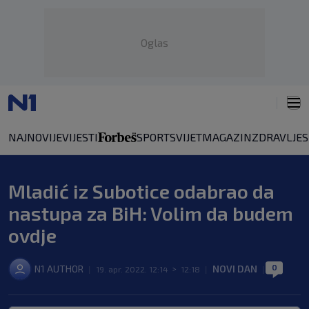
Oglas
NAJNOVIJE
VIJESTI
SPORT
SVIJET
MAGAZIN
ZDRAVLJE
Mladić iz Subotice odabrao da
nastupa za BiH: Volim da budem
ovdje
0
N1 AUTHOR
NOVI DAN
|
19. apr. 2022. 12:14
>
12:18
|
|