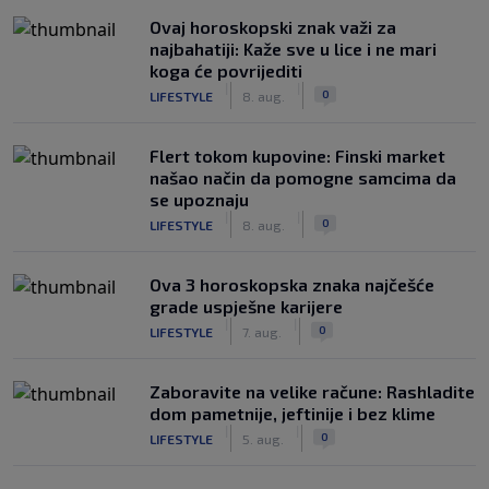
Ovaj horoskopski znak važi za
najbahatiji: Kaže sve u lice i ne mari
koga će povrijediti
|
|
0
LIFESTYLE
8. aug.
Flert tokom kupovine: Finski market
našao način da pomogne samcima da
se upoznaju
|
|
0
LIFESTYLE
8. aug.
Ova 3 horoskopska znaka najčešće
grade uspješne karijere
|
|
0
LIFESTYLE
7. aug.
Zaboravite na velike račune: Rashladite
dom pametnije, jeftinije i bez klime
|
|
0
LIFESTYLE
5. aug.