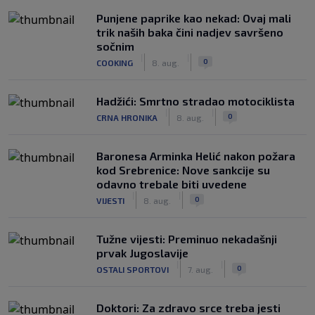
Punjene paprike kao nekad: Ovaj mali
trik naših baka čini nadjev savršeno
sočnim
|
|
0
COOKING
8. aug.
Hadžići: Smrtno stradao motociklista
|
|
0
CRNA HRONIKA
8. aug.
Baronesa Arminka Helić nakon požara
kod Srebrenice: Nove sankcije su
odavno trebale biti uvedene
|
|
0
VIJESTI
8. aug.
Tužne vijesti: Preminuo nekadašnji
prvak Jugoslavije
|
|
0
OSTALI SPORTOVI
7. aug.
Doktori: Za zdravo srce treba jesti