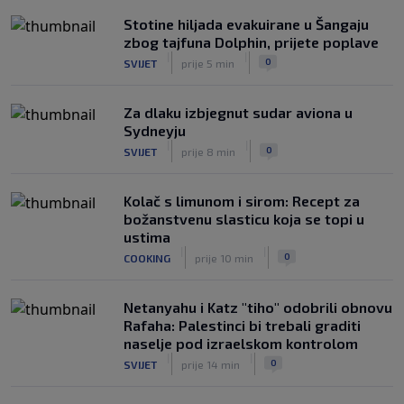
Stotine hiljada evakuirane u Šangaju
zbog tajfuna Dolphin, prijete poplave
|
|
0
SVIJET
prije 5 min
Za dlaku izbjegnut sudar aviona u
Sydneyju
|
|
0
SVIJET
prije 8 min
Kolač s limunom i sirom: Recept za
božanstvenu slasticu koja se topi u
ustima
|
|
0
COOKING
prije 10 min
Netanyahu i Katz "tiho" odobrili obnovu
Rafaha: Palestinci bi trebali graditi
naselje pod izraelskom kontrolom
|
|
0
SVIJET
prije 14 min