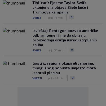
Tihi "rat": Pjesme Taylor Swift
uklonjene iz objava Bijele kuće i
Trumpove kampanje
|
|
0
SVIJET
prije 16 min
Izvještaj: Pentagon pozvao američke
odbrambene firme da ubrzaju
proizvodnju oružja usred iscrpljenih
zaliha
|
|
0
SVIJET
prije 36 min
Gosti iz regiona okupirali Jahorinu,
mnogi zbog popusta umjesto mora
izabrali planinu
|
|
0
VIJESTI
prije 41 min