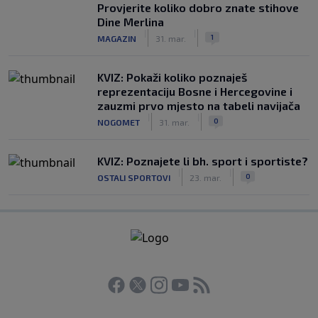
Provjerite koliko dobro znate stihove
Dine Merlina
|
|
1
MAGAZIN
31. mar.
KVIZ: Pokaži koliko poznaješ
reprezentaciju Bosne i Hercegovine i
zauzmi prvo mjesto na tabeli navijača
|
|
0
NOGOMET
31. mar.
KVIZ: Poznajete li bh. sport i sportiste?
|
|
0
OSTALI SPORTOVI
23. mar.