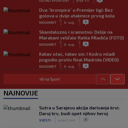
OSTALI SPORTOVI
prije 3 h
Dva "krompira" u Premijer ligi: Bez
golova u dvije utakmice prvog kola
|
|
0
NOGOMET
8. aug.
Skandalozno i sramotno: Delije na
Marakani veličale Ratka Mladića (FOTO)
|
|
0
NOGOMET
8. aug.
Kakav otac, takav sin: I Kodro mlađi
pogodio protiv Real Madrida (VIDEO)
|
|
0
NOGOMET
8. aug.
Sudija dosjetljivim komentarom
Idi na Sport
nasmijao publiku nakon žalbe tenisera
(VIDEO)
NAJNOVIJE
|
|
0
TENIS
8. aug.
Haos u Irskoj: Navijač utrčao na teren i
Sutra u Sarajevu akcija darivanja krvi:
nasrnuo na gostujuće fudbalere
Daruj krv, budi opet njihov heroj
(VIDEO)
|
|
|
|
0
VIJESTI
prije 2 min
0
NOGOMET
8. aug.