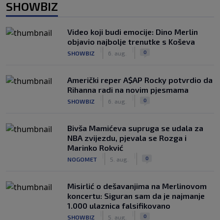
SHOWBIZ
Video koji budi emocije: Dino Merlin
objavio najbolje trenutke s Koševa
|
|
0
SHOWBIZ
6. aug.
Američki reper A$AP Rocky potvrdio da
Rihanna radi na novim pjesmama
|
|
0
SHOWBIZ
6. aug.
Bivša Mamićeva supruga se udala za
NBA zvijezdu, pjevala se Rozga i
Marinko Rokvić
|
|
0
NOGOMET
5. aug.
Misirlić o dešavanjima na Merlinovom
koncertu: Siguran sam da je najmanje
1.000 ulaznica falsifikovano
|
|
0
SHOWBIZ
5. aug.