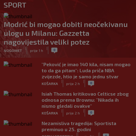
SPORT
Modrić bi mogao dobiti neočekivanu
ulogu u Milanu: Gazzetta
nagovijestila veliki potez
|
|
0
NOGOMET
prije 1 h
"Peković je imao 140 kila, nisam mogao
to da ga pitam": Luda priča NBA
zvijezde, htio je samo jednu stvar
|
|
0
KOŠARKA
prije 2 h
Isiah Thomas kritikovao Celticse zbog
odnosa prema Brownu: "Nikada ih
nismo gledali ovakve"
|
|
0
KOŠARKA
prije 2 h
Nezamisliva tragedija: Sportista
preminuo u 25. godini
|
|
0