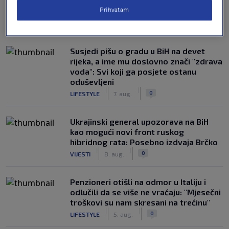
Prihvatam
NAJČITANIJE
Susjedi pišu o gradu u BiH na devet
rijeka, a ime mu doslovno znači "zdrava
voda": Svi koji ga posjete ostanu
oduševljeni
|
|
0
LIFESTYLE
7. aug.
Ukrajinski general upozorava na BiH
kao mogući novi front ruskog
hibridnog rata: Posebno izdvaja Brčko
|
|
0
VIJESTI
8. aug.
Penzioneri otišli na odmor u Italiju i
odlučili da se više ne vraćaju: "Mjesečni
troškovi su nam skresani na trećinu"
|
|
0
LIFESTYLE
5. aug.