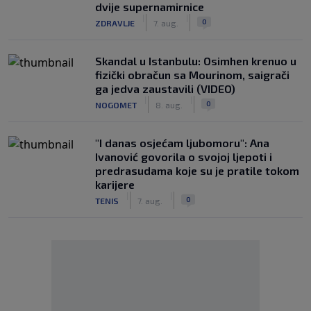
dvije supernamirnice
|
|
0
ZDRAVLJE
7. aug.
Skandal u Istanbulu: Osimhen krenuo u
fizički obračun sa Mourinom, saigrači
ga jedva zaustavili (VIDEO)
|
|
0
NOGOMET
8. aug.
"I danas osjećam ljubomoru": Ana
Ivanović govorila o svojoj ljepoti i
predrasudama koje su je pratile tokom
karijere
|
|
0
TENIS
7. aug.