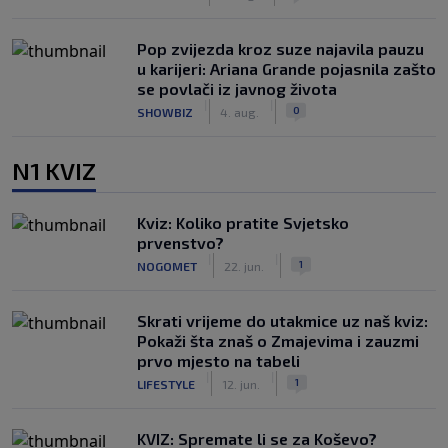
Pop zvijezda kroz suze najavila pauzu
u karijeri: Ariana Grande pojasnila zašto
se povlači iz javnog života
|
|
0
SHOWBIZ
4. aug.
N1 KVIZ
Kviz: Koliko pratite Svjetsko
prvenstvo?
|
|
1
NOGOMET
22. jun.
Skrati vrijeme do utakmice uz naš kviz:
Pokaži šta znaš o Zmajevima i zauzmi
prvo mjesto na tabeli
|
|
1
LIFESTYLE
12. jun.
KVIZ: Spremate li se za Koševo?