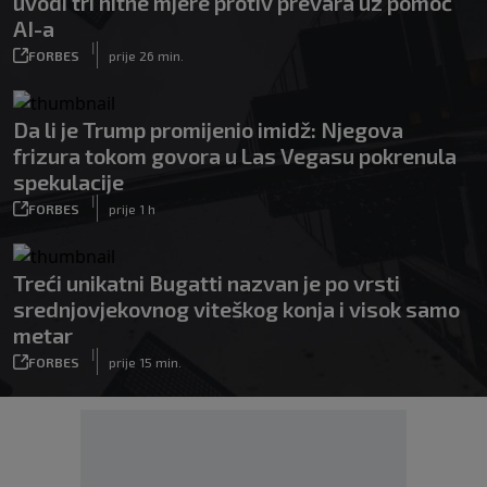
uvodi tri hitne mjere protiv prevara uz pomoć
AI-a
|
FORBES
prije 26 min.
Da li je Trump promijenio imidž: Njegova
frizura tokom govora u Las Vegasu pokrenula
spekulacije
|
FORBES
prije 1 h
Treći unikatni Bugatti nazvan je po vrsti
srednjovjekovnog viteškog konja i visok samo
metar
|
FORBES
prije 15 min.