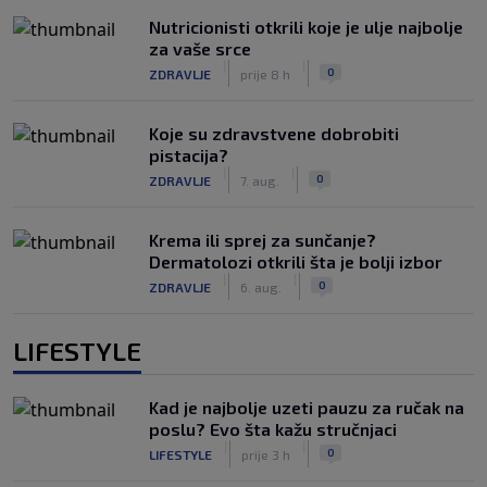
Nutricionisti otkrili koje je ulje najbolje
za vaše srce
|
|
0
ZDRAVLJE
prije 8 h
Koje su zdravstvene dobrobiti
pistacija?
|
|
0
ZDRAVLJE
7. aug.
Krema ili sprej za sunčanje?
Dermatolozi otkrili šta je bolji izbor
|
|
0
ZDRAVLJE
6. aug.
LIFESTYLE
Kad je najbolje uzeti pauzu za ručak na
poslu? Evo šta kažu stručnjaci
|
|
0
LIFESTYLE
prije 3 h