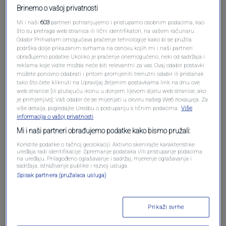
Brinemo o vašoj privatnosti
Mi i naši
603
partneri pohranjujemo i pristupamo osobnim podacima, kao
što su pretraga web stranica ili lični identifikatori, na vašem računaru .
Odabir Prihvatam omogućava praćenje tehnologije kako bi se pružila
Oglas
podrška dolje prikazanim svrhama na osnovu kojih mi i naši partneri
obrađujemo podatke Ukoliko je praćenje onemogućeno, neki od sadržaja i
reklama koje vidite možda neće biti relevantni za vas. Ovaj odabir postavki
možete ponovno odabrati i pritom promijeniti trenutni odabir ili pristanak
tako što ćete kliknuti na Upravljaj željenim postavkama link na dnu ove
web stranice [ili plutajuću ikonu u donjem lijevom dijelu web stranice, ako
je primjenjivo]. Vaš odabir će se mijenjati u okviru našeg Wеб локација. Za
više detalja, pogledajte Uredbu o postupanju s ličnim podacima.
Više
informacija o vašoj privatnosti
Mi i naši partneri obrađujemo podatke kako bismo pružali:
Koristite podatke o tačnoj geolokaciji. Aktivno skenirajte karakteristike
uređaja radi identifikacije. Spremanje podataka i/ili pristupanje podacima
na uređaju. Prilagođeno oglašavanje i sadržaj, mjerenje oglašavanja i
sadržaja, istraživanje publike i razvoj usluga.
Oglas
Spisak partnera (pružalaca usluga)
Prikaži svrhe