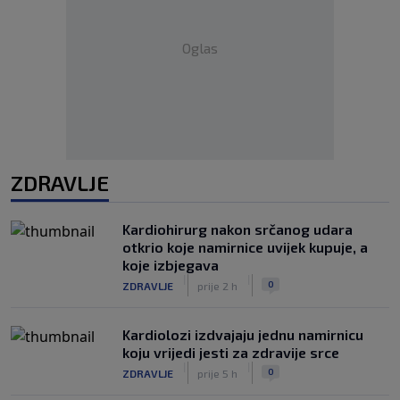
Oglas
ZDRAVLJE
Kardiohirurg nakon srčanog udara
otkrio koje namirnice uvijek kupuje, a
koje izbjegava
|
|
0
ZDRAVLJE
prije 2 h
Kardiolozi izdvajaju jednu namirnicu
koju vrijedi jesti za zdravije srce
|
|
0
ZDRAVLJE
prije 5 h