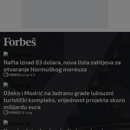
Nafta iznad 83 dolara, nova lista zahtjeva za
otvaranje Hormuškog moreuza
FORBES
|
prije 4 h
Džeko i Modrić na Jadranu grade luksuzni
turistički kompleks, vrijednost projekta skoro
milijardu eura
FORBES
|
8. aug.