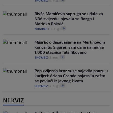
SHOWBIZ
|
6. aug.
|
Bivša Mamićeva supruga se udala za
NBA zvijezdu, pjevala se Rozga i
Marinko Rokvić
0
NOGOMET
|
5. aug.
|
Misirlić o dešavanjima na Merlinovom
koncertu: Siguran sam da je najmanje
1.000 ulaznica falsifikovano
0
SHOWBIZ
|
5. aug.
|
Pop zvijezda kroz suze najavila pauzu u
karijeri: Ariana Grande pojasnila zašto
se povlači iz javnog života
0
SHOWBIZ
|
4. aug.
|
N1 KVIZ