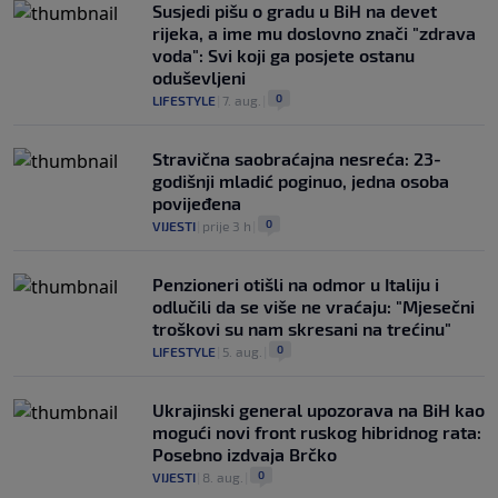
Susjedi pišu o gradu u BiH na devet
rijeka, a ime mu doslovno znači "zdrava
voda": Svi koji ga posjete ostanu
oduševljeni
0
LIFESTYLE
|
7. aug.
|
Stravična saobraćajna nesreća: 23-
godišnji mladić poginuo, jedna osoba
povijeđena
0
VIJESTI
|
prije 3 h
|
Penzioneri otišli na odmor u Italiju i
odlučili da se više ne vraćaju: "Mjesečni
troškovi su nam skresani na trećinu"
0
LIFESTYLE
|
5. aug.
|
Ukrajinski general upozorava na BiH kao
mogući novi front ruskog hibridnog rata:
Posebno izdvaja Brčko
0
VIJESTI
|
8. aug.
|