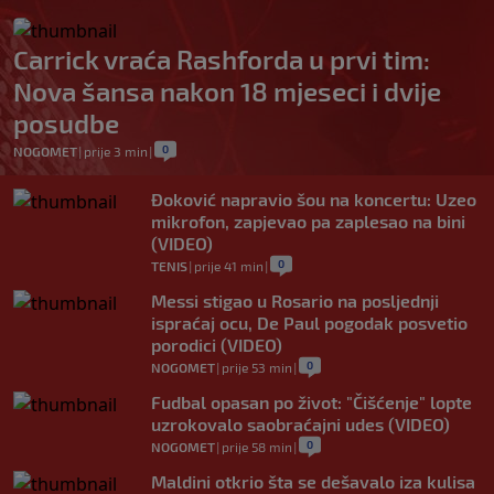
Carrick vraća Rashforda u prvi tim:
Nova šansa nakon 18 mjeseci i dvije
posudbe
0
NOGOMET
|
prije 3 min
|
Đoković napravio šou na koncertu: Uzeo
mikrofon, zapjevao pa zaplesao na bini
(VIDEO)
0
TENIS
|
prije 41 min
|
Messi stigao u Rosario na posljednji
ispraćaj ocu, De Paul pogodak posvetio
porodici (VIDEO)
0
NOGOMET
|
prije 53 min
|
Fudbal opasan po život: "Čišćenje" lopte
uzrokovalo saobraćajni udes (VIDEO)
0
NOGOMET
|
prije 58 min
|
Maldini otkrio šta se dešavalo iza kulisa