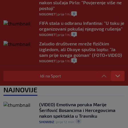
nakon slučaja Pirlo: "Povjerenje više ne
postoji"
0
NOGOMET
|
prije 1 h
|
FIFA stala u odbranu Infantina: "U toku je
organizovani pokušaj njegovog rušenja"
0
NOGOMET
|
prije 1 h
|
Zaludio društvene mreže fizičkim
izgledom, ali Okoye spušta loptu: "Ja
sam prije svega golman" (FOTO+VIDEO)
0
NOGOMET
|
prije 1 h
|
Japanac šetao Baščaršijom pa slučajno
sreo legendu Galatasaraya: Nije znao ko
Idi na Sport
je čovjek ispred njega
0
VIRALNO
|
prije 1 h
|
NAJNOVIJE
Modrić bi mogao dobiti neočekivanu
ulogu u Milanu: Gazzetta nagovijestila
(VIDEO) Emotivna poruka Marije
veliki potez
Šerifović Bosancima i Hercegovcima
0
NOGOMET
|
prije 6 h
|
nakon spektakla u Travniku
0
SHOWBIZ
|
prije 12 min
|