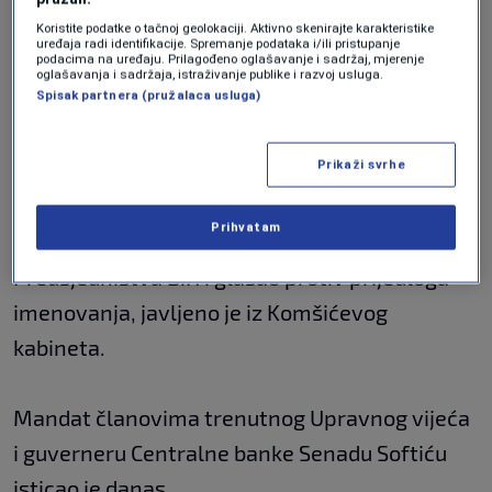
Komšić i član Predsjedništva BiH Šefik
Koristite podatke o tačnoj geolokaciji. Aktivno skenirajte karakteristike
uređaja radi identifikacije. Spremanje podataka i/ili pristupanje
podacima na uređaju. Prilagođeno oglašavanje i sadržaj, mjerenje
Džaferović glasali su za imenovanje novog-
oglašavanja i sadržaja, istraživanje publike i razvoj usluga.
Spisak partnera (pružalaca usluga)
starog sastava Upravnog vijeća, dok se čekao
glas trećeg člana Predsjedništva Milorada
Prikaži svrhe
Dodika.
Prihvatam
Dodik je ipak, uzeo učešće u radu
Predsjedništva BiH i glasao protiv prijedloga
imenovanja, javljeno je iz Komšićevog
kabineta.
Mandat članovima trenutnog Upravnog vijeća
i guverneru Centralne banke Senadu Softiću
isticao je danas.