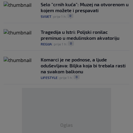
Selo "crnih kuća": Muzej na otvorenom u
kojem možete i prespavati
0
SVIJET
|
prije 1 h
|
Tragedija u Istri: Poljski ronilac
preminuo u medulinskom akvatoriju
0
REGIJA
|
prije 1 h
|
Komarci je ne podnose, a ljude
oduševljava: Biljka koja bi trebala rasti
na svakom balkonu
0
LIFESTYLE
|
prije 1 h
|
Oglas