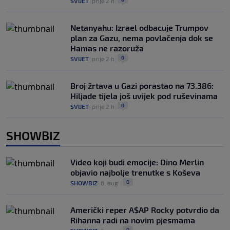
SVIJET
|
prije 2 h
|
Netanyahu: Izrael odbacuje Trumpov
plan za Gazu, nema povlačenja dok se
Hamas ne razoruža
0
SVIJET
|
prije 2 h
|
Broj žrtava u Gazi porastao na 73.386:
Hiljade tijela još uvijek pod ruševinama
0
SVIJET
|
prije 2 h
|
SHOWBIZ
Video koji budi emocije: Dino Merlin
objavio najbolje trenutke s Koševa
0
SHOWBIZ
|
6. aug.
|
Američki reper A$AP Rocky potvrdio da
Rihanna radi na novim pjesmama
0