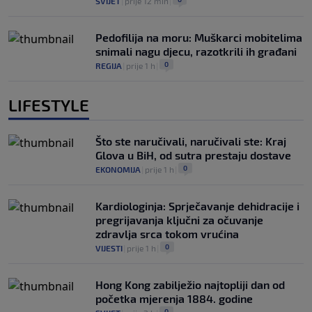
SVIJET
|
prije 12 min
|
Pedofilija na moru: Muškarci mobitelima
snimali nagu djecu, razotkrili ih građani
0
REGIJA
|
prije 1 h
|
LIFESTYLE
Što ste naručivali, naručivali ste: Kraj
Glova u BiH, od sutra prestaju dostave
0
EKONOMIJA
|
prije 1 h
|
Kardiologinja: Sprječavanje dehidracije i
pregrijavanja ključni za očuvanje
zdravlja srca tokom vrućina
0
VIJESTI
|
prije 1 h
|
Hong Kong zabilježio najtopliji dan od
početka mjerenja 1884. godine
0