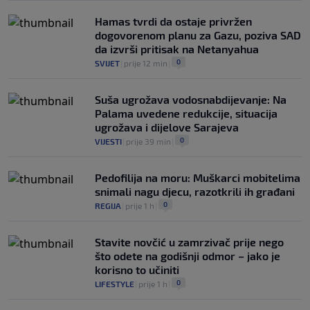
Hamas tvrdi da ostaje privržen
dogovorenom planu za Gazu, poziva SAD
da izvrši pritisak na Netanyahua
0
SVIJET
|
prije 12 min
|
Suša ugrožava vodosnabdijevanje: Na
Palama uvedene redukcije, situacija
ugrožava i dijelove Sarajeva
0
VIJESTI
|
prije 39 min
|
Pedofilija na moru: Muškarci mobitelima
snimali nagu djecu, razotkrili ih građani
0
REGIJA
|
prije 1 h
|
Stavite novčić u zamrzivač prije nego
što odete na godišnji odmor – jako je
korisno to učiniti
0
LIFESTYLE
|
prije 1 h
|