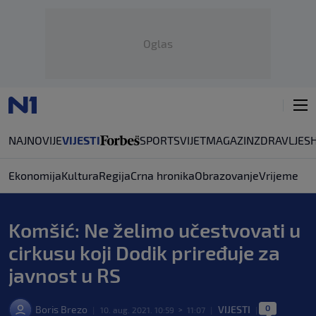
Oglas
NAJNOVIJE
VIJESTI
SPORT
SVIJET
MAGAZIN
ZDRAVLJE
S
Ekonomija
Kultura
Regija
Crna hronika
Obrazovanje
Vrijeme
Komšić: Ne želimo učestvovati u
cirkusu koji Dodik priređuje za
javnost u RS
0
Boris Brezo
VIJESTI
|
10. aug. 2021. 10:59
>
11:07
|
|