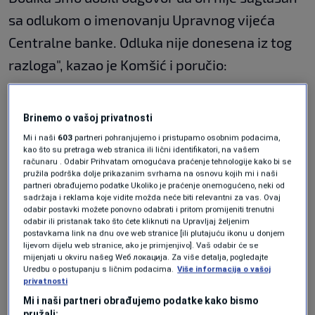
sa odlukom o imenovanju Upravnog vijeća
Centralne banke. Odluka nije donesena iz tog
razloga", kazao je Komšić i poručio:
"Sve ostalo nije naš problem i ne želimo
Brinemo o vašoj privatnosti
učestvovati u cirkusu koji Dodik priređuje za
Mi i naši
603
partneri pohranjujemo i pristupamo osobnim podacima,
kao što su pretraga web stranica ili lični identifikatori, na vašem
javnost u RS".
računaru . Odabir Prihvatam omogućava praćenje tehnologije kako bi se
pružila podrška dolje prikazanim svrhama na osnovu kojih mi i naši
partneri obrađujemo podatke Ukoliko je praćenje onemogućeno, neki od
Podsjetimo, predsjedavajući Predsjedništva
sadržaja i reklama koje vidite možda neće biti relevantni za vas. Ovaj
odabir postavki možete ponovno odabrati i pritom promijeniti trenutni
Bosne i Hercegovine Željko Komšić sinoć je
odabir ili pristanak tako što ćete kliknuti na Upravljaj željenim
postavkama link na dnu ove web stranice [ili plutajuću ikonu u donjem
sazvao hitnu telefonsku sjednicu zbog
lijevom dijelu web stranice, ako je primjenjivo]. Vaš odabir će se
mijenjati u okviru našeg Wеб локација. Za više detalja, pogledajte
imenovanja Upravnog vijeća Centralne banke
Uredbu o postupanju s ličnim podacima.
Više informacija o vašoj
privatnosti
BiH.
Mi i naši partneri obrađujemo podatke kako bismo
pružali: