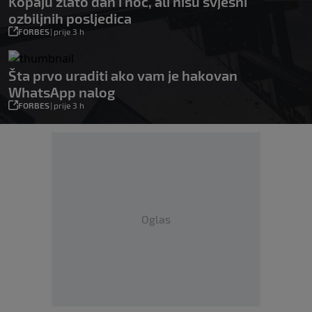
Kopaju zlato dan i noć, ali nisu svjesni
ozbiljnih posljedica
FORBES
|
prije 3 h
Šta prvo uraditi ako vam je hakovan
WhatsApp nalog
FORBES
|
prije 3 h
Oglas