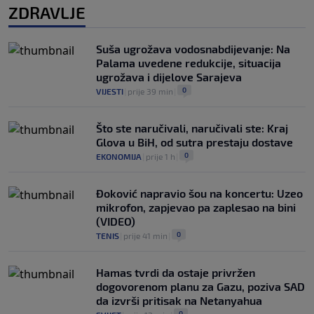
ZDRAVLJE
Suša ugrožava vodosnabdijevanje: Na
Palama uvedene redukcije, situacija
ugrožava i dijelove Sarajeva
0
VIJESTI
|
prije 39 min
|
Što ste naručivali, naručivali ste: Kraj
Glova u BiH, od sutra prestaju dostave
0
EKONOMIJA
|
prije 1 h
|
Đoković napravio šou na koncertu: Uzeo
mikrofon, zapjevao pa zaplesao na bini
(VIDEO)
0
TENIS
|
prije 41 min
|
Hamas tvrdi da ostaje privržen
dogovorenom planu za Gazu, poziva SAD
da izvrši pritisak na Netanyahua
0