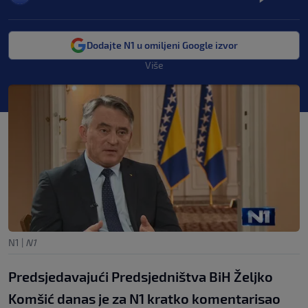
Dodajte N1 u omiljeni Google izvor
Više
N1
|
N1
Predsjedavajući Predsjedništva BiH Željko
Komšić danas je za N1 kratko komentarisao