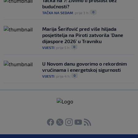
Tačka na 7: Živimo li prošlost bez
budućnosti?
0
TAČKA NA SEDAM
|
prije 3 h
|
Marija Šerifović pred više hiljada
posjetitelja na Piroti zatvorila 'Dane
dijaspore 2026' u Travniku
0
VIJESTI
|
prije 5 h
|
U Novom danu govorimo o rekordnim
vrućinama i energetskoj sigurnosti
0
VIJESTI
|
prije 4 h
|