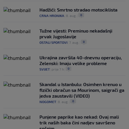
Hadžići: Smrtno stradao motociklista
0
CRNA HRONIKA
|
8. aug.
|
Tužne vijesti: Preminuo nekadašnji
prvak Jugoslavije
0
OSTALI SPORTOVI
|
7. aug.
|
Ukrajina završila 40-dnevnu operaciju,
Zelenski: Imaju velike probleme
0
SVIJET
|
prije 7 h
|
Skandal u Istanbulu: Osimhen krenuo u
fizički obračun sa Mourinom, saigrači ga
jedva zaustavili (VIDEO)
0
NOGOMET
|
8. aug.
|
Punjene paprike kao nekad: Ovaj mali
trik naših baka čini nadjev savršeno
sočnim