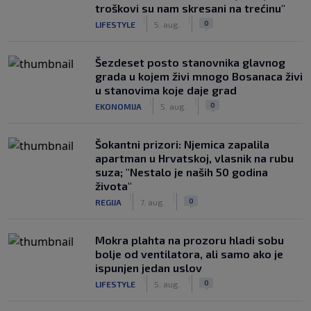
troškovi su nam skresani na trećinu"
|
|
0
LIFESTYLE
5. aug.
Šezdeset posto stanovnika glavnog
grada u kojem živi mnogo Bosanaca živi
u stanovima koje daje grad
|
|
0
EKONOMIJA
5. aug.
Šokantni prizori: Njemica zapalila
apartman u Hrvatskoj, vlasnik na rubu
suza; "Nestalo je naših 50 godina
života"
|
|
0
REGIJA
7. aug.
Mokra plahta na prozoru hladi sobu
bolje od ventilatora, ali samo ako je
ispunjen jedan uslov
|
|
0
LIFESTYLE
5. aug.