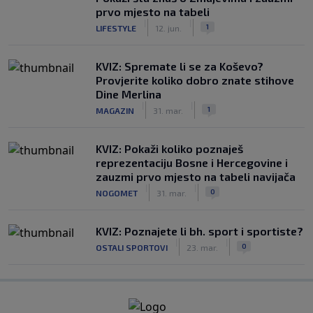
prvo mjesto na tabeli
|
|
1
LIFESTYLE
12. jun.
KVIZ: Spremate li se za Koševo?
Provjerite koliko dobro znate stihove
Dine Merlina
|
|
1
MAGAZIN
31. mar.
KVIZ: Pokaži koliko poznaješ
reprezentaciju Bosne i Hercegovine i
zauzmi prvo mjesto na tabeli navijača
|
|
0
NOGOMET
31. mar.
KVIZ: Poznajete li bh. sport i sportiste?
|
|
0
OSTALI SPORTOVI
23. mar.