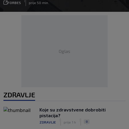
|
FORBES
prije 50 min.
Oglas
ZDRAVLJE
Koje su zdravstvene dobrobiti
pistacija?
|
|
0
ZDRAVLJE
prije 1 h