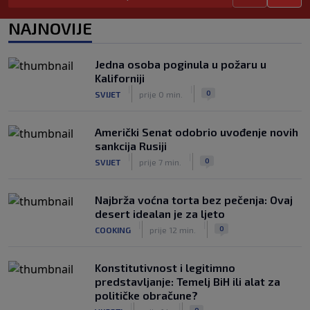
zadužio broj sa velikom "težinom"
|
|
0
NOGOMET
prije 5 h
NAJNOVIJE
Prije nekoliko godina zaludjela je
internet, a onda nestala iz javnosti: Svi
Jedna osoba poginula u požaru u
se pitaju gdje je i šta radi (VIDEO)
Kaliforniji
|
|
0
OSTALI SPORTOVI
prije 5 h
|
|
0
SVIJET
prije 0 min.
Američki Senat odobrio uvođenje novih
sankcija Rusiji
|
|
0
SVIJET
prije 7 min.
Najbrža voćna torta bez pečenja: Ovaj
desert idealan je za ljeto
|
|
0
COOKING
prije 12 min.
Konstitutivnost i legitimno
predstavljanje: Temelj BiH ili alat za
političke obračune?
|
|
0