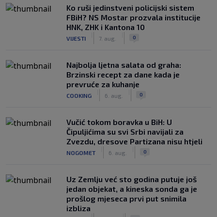
Ko ruši jedinstveni policijski sistem
FBiH? NS Mostar prozvala institucije
HNK, ZHK i Kantona 10
|
|
0
VIJESTI
7. aug.
Najbolja ljetna salata od graha:
Brzinski recept za dane kada je
prevruće za kuhanje
|
|
0
COOKING
6. aug.
Vučić tokom boravka u BiH: U
Čipuljićima su svi Srbi navijali za
Zvezdu, dresove Partizana nisu htjeli
|
|
0
NOGOMET
6. aug.
Uz Zemlju već sto godina putuje još
jedan objekat, a kineska sonda ga je
prošlog mjeseca prvi put snimila
izbliza
|
|