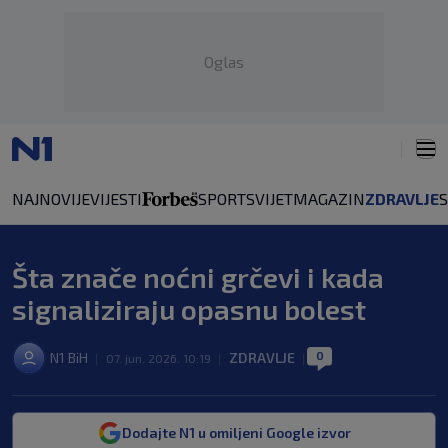
Oglas
NAJNOVIJE
VIJESTI
SPORT
SVIJET
MAGAZIN
ZDRAVLJE
Šta znače noćni grčevi i kada
signaliziraju opasnu bolest
0
N1 BiH
ZDRAVLJE
|
07. jun. 2026. 10:19
|
|
Dodajte N1 u omiljeni Google izvor