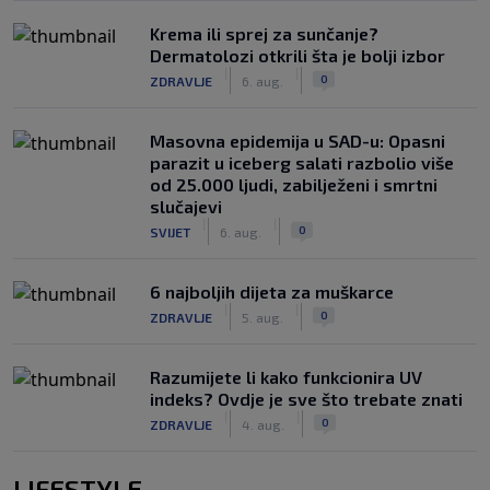
Krema ili sprej za sunčanje?
Dermatolozi otkrili šta je bolji izbor
|
|
0
ZDRAVLJE
6. aug.
Masovna epidemija u SAD-u: Opasni
parazit u iceberg salati razbolio više
od 25.000 ljudi, zabilježeni i smrtni
slučajevi
|
|
0
SVIJET
6. aug.
6 najboljih dijeta za muškarce
|
|
0
ZDRAVLJE
5. aug.
Razumijete li kako funkcionira UV
indeks? Ovdje je sve što trebate znati
|
|
0
ZDRAVLJE
4. aug.
LIFESTYLE