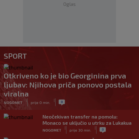
Oglas
SPORT
Otkriveno ko je bio Georginina prva
ljubav: Njihova priča ponovo postala
viralna
|
|
0
NOGOMET
prije 0 min.
Neočekivan transfer na pomolu:
Monaco se uključio u utrku za Lukakua
|
|
0
NOGOMET
prije 30 min.