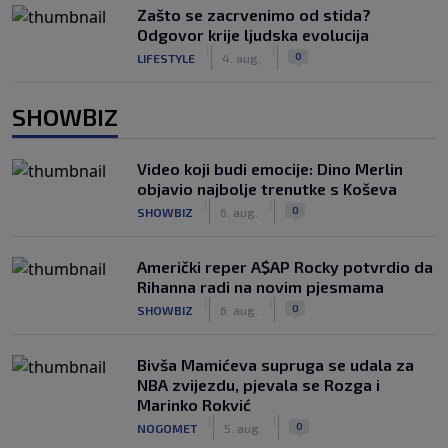
Zašto se zacrvenimo od stida?
Odgovor krije ljudska evolucija
|
|
0
LIFESTYLE
4. aug.
SHOWBIZ
Video koji budi emocije: Dino Merlin
objavio najbolje trenutke s Koševa
|
|
0
SHOWBIZ
6. aug.
Američki reper A$AP Rocky potvrdio da
Rihanna radi na novim pjesmama
|
|
0
SHOWBIZ
6. aug.
Bivša Mamićeva supruga se udala za
NBA zvijezdu, pjevala se Rozga i
Marinko Rokvić
|
|
0
NOGOMET
5. aug.