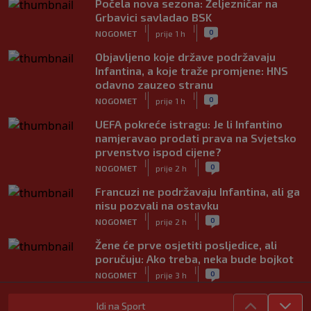
Počela nova sezona: Željezničar na
Grbavici savladao BSK
|
|
0
NOGOMET
prije 1 h
Objavljeno koje države podržavaju
Infantina, a koje traže promjene: HNS
odavno zauzeo stranu
|
|
0
NOGOMET
prije 1 h
UEFA pokreće istragu: Je li Infantino
namjeravao prodati prava na Svjetsko
prvenstvo ispod cijene?
|
|
0
NOGOMET
prije 2 h
Francuzi ne podržavaju Infantina, ali ga
nisu pozvali na ostavku
|
|
0
NOGOMET
prije 2 h
Žene će prve osjetiti posljedice, ali
poručuju: Ako treba, neka bude bojkot
|
|
0
NOGOMET
prije 3 h
Zvanično: Samed Baždar ima novi klub,
Idi na Sport