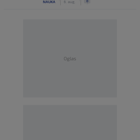
0
NAUKA
6. aug.
Oglas