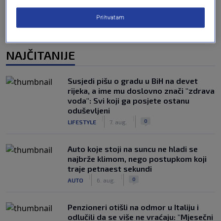
Prihvatam
NAJČITANIJE
Susjedi pišu o gradu u BiH na devet
rijeka, a ime mu doslovno znači "zdrava
voda": Svi koji ga posjete ostanu
oduševljeni
|
|
0
LIFESTYLE
7. aug.
Auto koje stoji na suncu ne hladi se
najbrže klimom, nego postupkom koji
traje petnaest sekundi
|
|
0
AUTO
6. aug.
Penzioneri otišli na odmor u Italiju i
odlučili da se više ne vraćaju: "Mjesečni