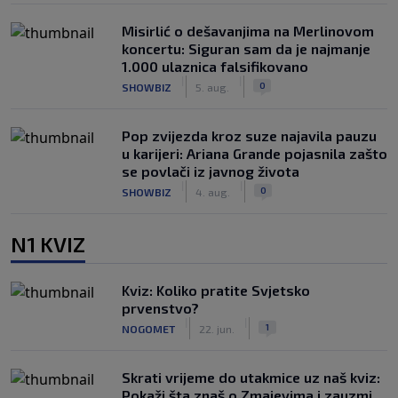
Misirlić o dešavanjima na Merlinovom
koncertu: Siguran sam da je najmanje
1.000 ulaznica falsifikovano
|
|
0
SHOWBIZ
5. aug.
Pop zvijezda kroz suze najavila pauzu
u karijeri: Ariana Grande pojasnila zašto
se povlači iz javnog života
|
|
0
SHOWBIZ
4. aug.
N1 KVIZ
Kviz: Koliko pratite Svjetsko
prvenstvo?
|
|
1
NOGOMET
22. jun.
Skrati vrijeme do utakmice uz naš kviz:
Pokaži šta znaš o Zmajevima i zauzmi