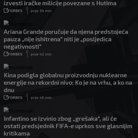
izvesti iračke milicije povezane s Hutima
|
FORBES
prije 34 min.
Ariana Grande poručuje da njena predstojeća
pauza „nije ishitrena“ niti je „posljedica
negativnosti“
|
FORBES
prije 42 min.
Kina podigla globalnu proizvodnju nuklearne
energije na rekordni nivo: Ko je na vrhu, a ko na
dnu
|
FORBES
prije 46 min.
Infantino se izvinio zbog „grešaka“, ali će
ostati predsjednik FIFA-e uprkos sve glasnijim
kritikama