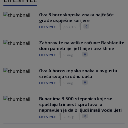
Ova 3 horoskopska znaka najčešće
grade uspješne karijere
|
|
0
LIFESTYLE
prije 1 h
Zaboravite na velike račune: Rashladite
dom pametnije, jeftinije i bez klime
|
|
0
LIFESTYLE
5. aug.
Ova 4 horoskopska znaka u avgustu
sreću svoju srodnu dušu
|
|
0
LIFESTYLE
5. aug.
Bunar imа 3.500 stepenica koje se
spuštaju trinaest spratova, a
napravljen je da bi ljudi imali vode ljeti
|
|
0
LIFESTYLE
4. aug.