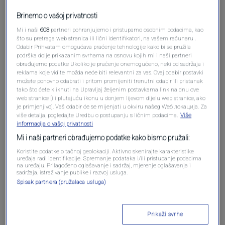
Brinemo o vašoj privatnosti
Mi i naši
603
partneri pohranjujemo i pristupamo osobnim podacima, kao
što su pretraga web stranica ili lični identifikatori, na vašem računaru .
Odabir Prihvatam omogućava praćenje tehnologije kako bi se pružila
podrška dolje prikazanim svrhama na osnovu kojih mi i naši partneri
obrađujemo podatke Ukoliko je praćenje onemogućeno, neki od sadržaja i
reklama koje vidite možda neće biti relevantni za vas. Ovaj odabir postavki
Oglas
možete ponovno odabrati i pritom promijeniti trenutni odabir ili pristanak
tako što ćete kliknuti na Upravljaj željenim postavkama link na dnu ove
web stranice [ili plutajuću ikonu u donjem lijevom dijelu web stranice, ako
je primjenjivo]. Vaš odabir će se mijenjati u okviru našeg Wеб локација. Za
više detalja, pogledajte Uredbu o postupanju s ličnim podacima.
Više
informacija o vašoj privatnosti
Mi i naši partneri obrađujemo podatke kako bismo pružali:
Koristite podatke o tačnoj geolokaciji. Aktivno skenirajte karakteristike
uređaja radi identifikacije. Spremanje podataka i/ili pristupanje podacima
na uređaju. Prilagođeno oglašavanje i sadržaj, mjerenje oglašavanja i
sadržaja, istraživanje publike i razvoj usluga.
Spisak partnera (pružalaca usluga)
Oglas
Prikaži svrhe