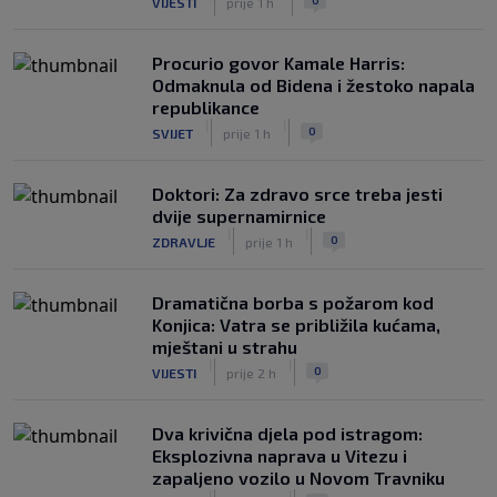
VIJESTI
prije 1 h
Procurio govor Kamale Harris:
Odmaknula od Bidena i žestoko napala
republikance
|
|
0
SVIJET
prije 1 h
Doktori: Za zdravo srce treba jesti
dvije supernamirnice
|
|
0
ZDRAVLJE
prije 1 h
Dramatična borba s požarom kod
Konjica: Vatra se približila kućama,
mještani u strahu
|
|
0
VIJESTI
prije 2 h
Dva krivična djela pod istragom:
Eksplozivna naprava u Vitezu i
zapaljeno vozilo u Novom Travniku
|
|