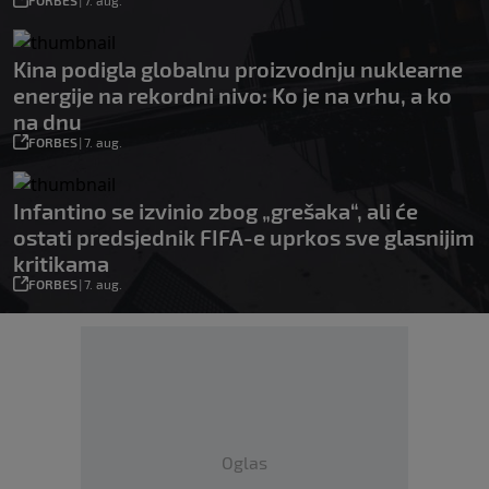
FORBES
|
7. aug.
Kina podigla globalnu proizvodnju nuklearne
energije na rekordni nivo: Ko je na vrhu, a ko
na dnu
FORBES
|
7. aug.
Infantino se izvinio zbog „grešaka“, ali će
ostati predsjednik FIFA-e uprkos sve glasnijim
kritikama
FORBES
|
7. aug.
Oglas