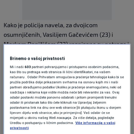
Kako je policija navela, za dvojicom
osumnjičenih, Vasilijem Gačevićem (23) i
Markom Daničićem (23) raspisane su potrage i
policija poziva građane da se, ukoliko imaju
Brinemo o vašoj privatnosti
informacije o kretanju i boravištu
Mi i naši
603
partneri pohranjujemo i pristupamo osobnim podacima,
osumnjičenih, jave Policijskoj upravi za grad
kao što su pretraga web stranica ili lični identifikatori, na vašem
računaru . Odabir Prihvatam omogućava praćenje tehnologije kako bi se
Beograd, na brojeve telefona
: 011/279 74 77,
pružila podrška dolje prikazanim svrhama na osnovu kojih mi i naši
partneri obrađujemo podatke Ukoliko je praćenje onemogućeno, neki od
066/889 42 07, 066/878 23 05
, kao i na 192 ili
sadržaja i reklama koje vidite možda neće biti relevantni za vas. Ovaj
odabir postavki možete ponovno odabrati i pritom promijeniti trenutni
najbližoj policijskoj stanici.
odabir ili pristanak tako što ćete kliknuti na Upravljaj željenim
postavkama link na dnu ove web stranice [ili plutajuću ikonu u donjem
lijevom dijelu web stranice, ako je primjenjivo]. Vaš odabir će se
mijenjati u okviru našeg Wеб локација. Za više detalja, pogledajte
Uredbu o postupanju s ličnim podacima.
Više informacija o vašoj
privatnosti