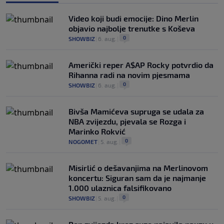
Video koji budi emocije: Dino Merlin
objavio najbolje trenutke s Koševa
0
SHOWBIZ
|
6. aug.
|
Američki reper A$AP Rocky potvrdio da
Rihanna radi na novim pjesmama
0
SHOWBIZ
|
6. aug.
|
Bivša Mamićeva supruga se udala za
NBA zvijezdu, pjevala se Rozga i
Marinko Rokvić
0
NOGOMET
|
5. aug.
|
Misirlić o dešavanjima na Merlinovom
koncertu: Siguran sam da je najmanje
1.000 ulaznica falsifikovano
0
SHOWBIZ
|
5. aug.
|