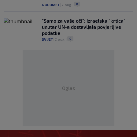
0
NOGOMET
|
7. aug.
|
"Samo za vaše oči": Izraelska "krtica"
unutar UN-a dostavljala povjerljive
podatke
0
SVIJET
|
7. aug.
|
Oglas