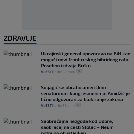
ZDRAVLJE
Ukrajinski general upozorava na BiH kao
mogući novi front ruskog hibridnog rata:
Posebno izdvaja Brčko
0
VIJESTI
|
prije 42 min
|
Suljagić se obratio američkim
senatorima i kongresmenima: Amidžić je
lično odgovoran za blokiranje zakona
0
VIJESTI
|
prije 37 min
|
Saobraćajna nezgoda kod Udore,
saobraćaj na cesti Stolac – Neum
potpuno obustavljen