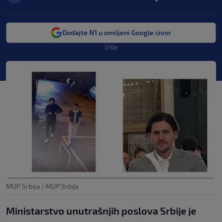
Dodajte N1 u omiljeni Google izvor
Više
MUP Srbija
|
MUP Srbija
Ministarstvo unutrašnjih poslova Srbije je