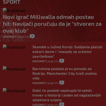
SPORT
Novi igrač Millwalla odmah postao
hit: Navijači poručuju da je "stvoren za
ovaj klub"
0
NOGOMET
|
prije 2 h
|
Skandal u Južnoj Koreji: Sudijama plaćali
eskort dame i "masaže sa sretnim
završetkom"
0
NOGOMET
|
prije 2 h
|
Barcelona poslala prvu ponudu za
Rodrija, Manchester City traži znatno
više
0
NOGOMET
|
prije 3 h
|
Dalić će postati najskuplji hrvatski
trener u historiji i jedan od najplaćenijih
selektora svijeta
0
NOGOMET
|
prije 4 h
|