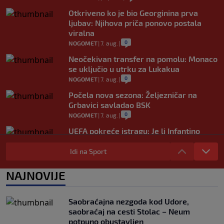
Otkriveno ko je bio Georginina prva
ljubav: Njihova priča ponovo postala
viralna
0
NOGOMET
|
7. aug.
|
Neočekivan transfer na pomolu: Monaco
se uključio u utrku za Lukakua
0
NOGOMET
|
7. aug.
|
Počela nova sezona: Željezničar na
Grbavici savladao BSK
0
NOGOMET
|
7. aug.
|
UEFA pokreće istragu: Je li Infantino
namjeravao prodati prava na Svjetsko
prvenstvo ispod cijene?
Idi na Sport
0
NOGOMET
|
7. aug.
|
NAJNOVIJE
Francuzi ne podržavaju Infantina, ali ga
nisu pozvali na ostavku
0
NOGOMET
|
7. aug.
|
Saobraćajna nezgoda kod Udore,
saobraćaj na cesti Stolac – Neum
potpuno obustavljen