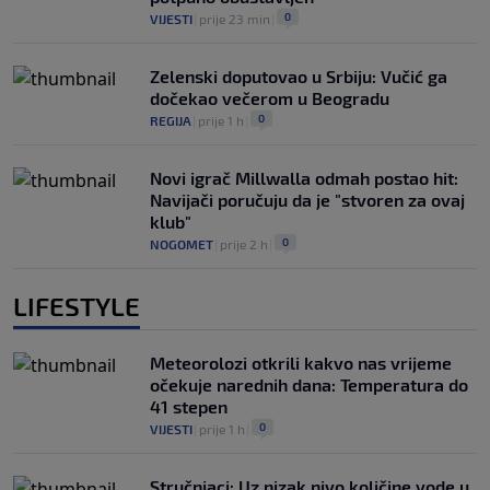
0
VIJESTI
|
prije 23 min
|
Zelenski doputovao u Srbiju: Vučić ga
dočekao večerom u Beogradu
0
REGIJA
|
prije 1 h
|
Novi igrač Millwalla odmah postao hit:
Navijači poručuju da je "stvoren za ovaj
klub"
0
NOGOMET
|
prije 2 h
|
LIFESTYLE
Meteorolozi otkrili kakvo nas vrijeme
očekuje narednih dana: Temperatura do
41 stepen
0
VIJESTI
|
prije 1 h
|
Stručnjaci: Uz nizak nivo količine vode u