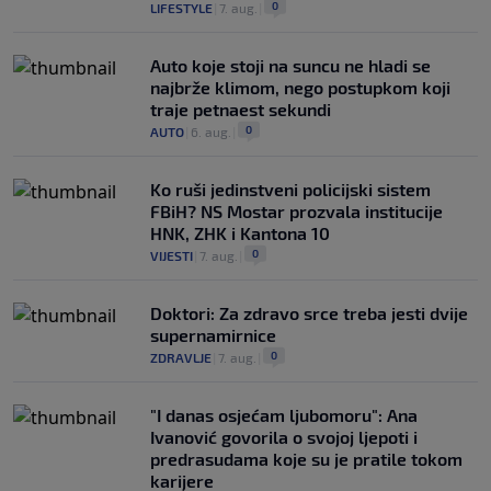
0
LIFESTYLE
|
7. aug.
|
Auto koje stoji na suncu ne hladi se
najbrže klimom, nego postupkom koji
traje petnaest sekundi
0
AUTO
|
6. aug.
|
Ko ruši jedinstveni policijski sistem
FBiH? NS Mostar prozvala institucije
HNK, ZHK i Kantona 10
0
VIJESTI
|
7. aug.
|
Doktori: Za zdravo srce treba jesti dvije
supernamirnice
0
ZDRAVLJE
|
7. aug.
|
"I danas osjećam ljubomoru": Ana
Ivanović govorila o svojoj ljepoti i
predrasudama koje su je pratile tokom
karijere