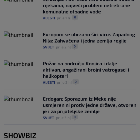
rijekama, najveći problem netretirane
komunalne otpadne vode
0
VIJESTI
|
prije 1 h
|
Evropom se ubrzano širi virus Zapadnog
Nila: Zahvaćena i jedna zemlja regije
0
SVIJET
|
prije 2 h
|
Požar na području Konjica i dalje
aktivan, angažirani brojni vatrogasci i
helikopteri
0
VIJESTI
|
prije 2 h
|
Erdogan: Sporazum iz Meke nije
usmjeren ni protiv jedne države, otvoren
je i za prijateljske zemlje
0
SVIJET
|
prije 3 h
|
SHOWBIZ