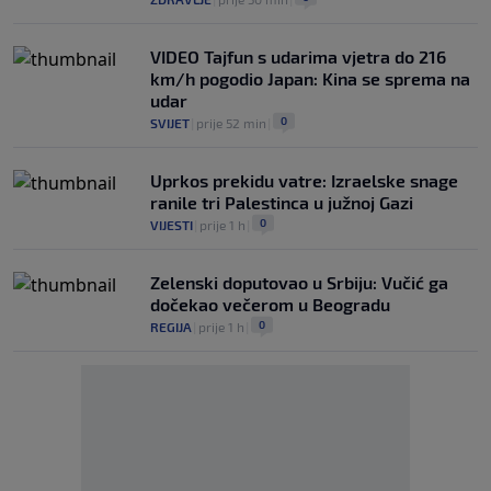
VIDEO Tajfun s udarima vjetra do 216
km/h pogodio Japan: Kina se sprema na
udar
0
SVIJET
|
prije 52 min
|
Uprkos prekidu vatre: Izraelske snage
ranile tri Palestinca u južnoj Gazi
0
VIJESTI
|
prije 1 h
|
Zelenski doputovao u Srbiju: Vučić ga
dočekao večerom u Beogradu
0
REGIJA
|
prije 1 h
|