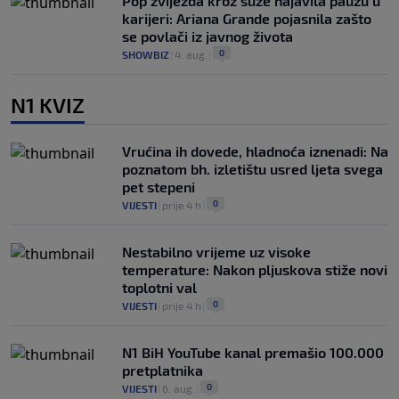
Pop zvijezda kroz suze najavila pauzu u
karijeri: Ariana Grande pojasnila zašto
se povlači iz javnog života
0
SHOWBIZ
|
4. aug.
|
N1 KVIZ
Vrućina ih dovede, hladnoća iznenadi: Na
poznatom bh. izletištu usred ljeta svega
pet stepeni
0
VIJESTI
|
prije 4 h
|
Nestabilno vrijeme uz visoke
temperature: Nakon pljuskova stiže novi
toplotni val
0
VIJESTI
|
prije 4 h
|
N1 BiH YouTube kanal premašio 100.000
pretplatnika
0
VIJESTI
|
6. aug.
|