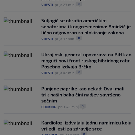
0
VIJESTI
|
prije 23 min
|
Suljagić se obratio američkim
senatorima i kongresmenima: Amidžić je
lično odgovoran za blokiranje zakona
0
VIJESTI
|
prije 37 min
|
Ukrajinski general upozorava na BiH kao
mogući novi front ruskog hibridnog rata:
Posebno izdvaja Brčko
0
VIJESTI
|
prije 42 min
|
Punjene paprike kao nekad: Ovaj mali
trik naših baka čini nadjev savršeno
sočnim
0
COOKING
|
prije 43 min
|
Kardiolozi izdvajaju jednu namirnicu koju
vrijedi jesti za zdravije srce
0
ZDRAVLJE
|
prije 50 min
|