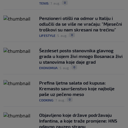
0
TENIS
|
7. aug.
|
Penzioneri otišli na odmor u Italiju i
odlučili da se više ne vraćaju: "Mjesečni
troškovi su nam skresani na trećinu"
0
LIFESTYLE
|
5. aug.
|
Šezdeset posto stanovnika glavnog
grada u kojem živi mnogo Bosanaca živi
u stanovima koje daje grad
0
EKONOMIJA
|
5. aug.
|
Prefina ljetna salata od kupusa:
Kremasto savršenstvo koje najbolje
paše uz pečeno meso
0
COOKING
|
7. aug.
|
Objavljeno koje države podržavaju
Infantina, a koje traže promjene: HNS
odavno zauzeo stranu