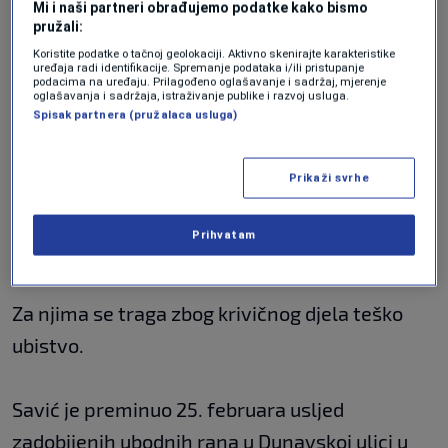
Mi i naši partneri obrađujemo podatke kako bismo
pružali:
Koristite podatke o tačnoj geolokaciji. Aktivno skenirajte karakteristike
uređaja radi identifikacije. Spremanje podataka i/ili pristupanje
podacima na uređaju. Prilagođeno oglašavanje i sadržaj, mjerenje
oglašavanja i sadržaja, istraživanje publike i razvoj usluga.
Spisak partnera (pružalaca usluga)
Prikaži svrhe
MUP Srbija
|
MUP Srbija
Prihvatam
Za njima se traga zbog krivičnog djela teško
ubistvo.
Savić je preminuo 25. februara usljed
zadobijenih ubodnih rana u Dunavskoj ulici u